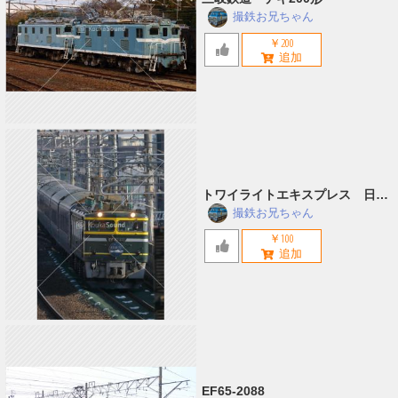
撮鉄お兄ちゃん
￥200
トワイライトエキスプレス 日本
海
撮鉄お兄ちゃん
￥100
EF65-2088