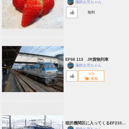
撮鉄お兄ちゃん
無料
EF66 113 JR貨物列車
撮鉄お兄ちゃん
￥50
稲沢機関区に入ってくるEF210-1
08
撮鉄お兄ちゃん