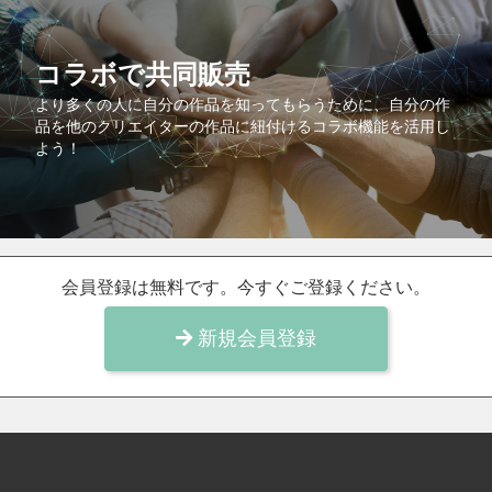
コラボで共同販売
より多くの人に自分の作品を知ってもらうために、自分の作
品を他のクリエイターの作品に紐付けるコラボ機能を活用し
よう！
会員登録は無料です。今すぐご登録ください。
新規会員登録