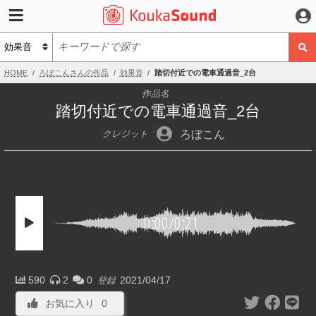
HOME
ろぼこんさんの作品
効果音
踏切付近での電車通過音_2台
作品名
踏切付近での電車通過音_2台
ろぼこん
クレジット
0:00
/
0:21
590
2
0
2021/04/17
登録
お気に入り
0