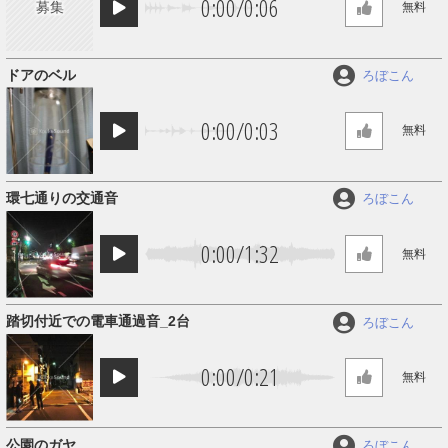
0:00
/
0:06
募集
無料
ドアのベル
ろぼこん
0:00
/
0:03
無料
環七通りの交通音
ろぼこん
0:00
/
1:32
無料
踏切付近での電車通過音_2台
ろぼこん
0:00
/
0:21
無料
公園のガヤ
ろぼこん