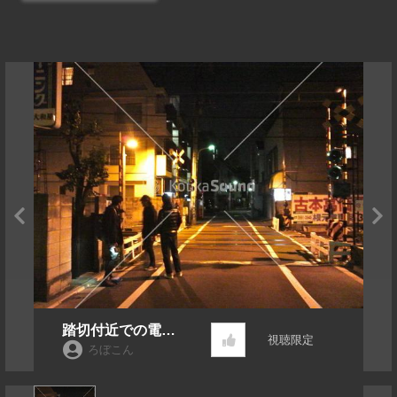
踏切付近での電車
視聴限定
通過音_2台
ろぼこん