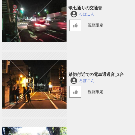
環七通りの交通音
ろぼこん
視聴限定
踏切付近での電車通過音_2台
ろぼこん
視聴限定