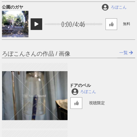
公園のガヤ
ろぼこん
0:00
/
4:46
無料
一覧
ろぼこんさんの作品 / 画像
ドアのベル
ろぼこん
視聴限定