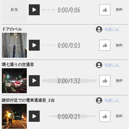
0:00
/
0:06
募集
無料
ドアのベル
ろぼこん
0:00
/
0:03
無料
環七通りの交通音
ろぼこん
0:00
/
1:32
無料
踏切付近での電車通過音_2台
ろぼこん
0:00
/
0:21
無料