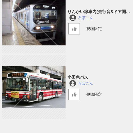
りんかい線車内(走行音&ドア開閉
&アナウンス)
ろぼこん
視聴限定
小田急バス
ろぼこん
視聴限定