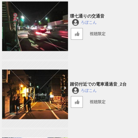
環七通りの交通音
ろぼこん
視聴限定
踏切付近での電車通過音_2台
ろぼこん
視聴限定