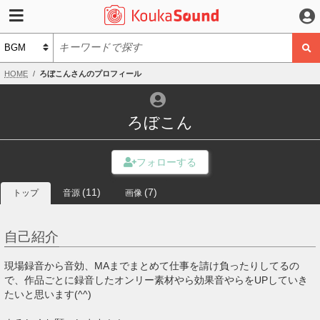
HOME
ろぼこんさんのプロフィール
ろぼこん
(11)
(7)
トップ
音源
画像
自己紹介
現場録音から音効、MAまでまとめて仕事を請け負ったりしてるの
で、作品ごとに録音したオンリー素材やら効果音やらをUPしていき
たいと思います(^^)