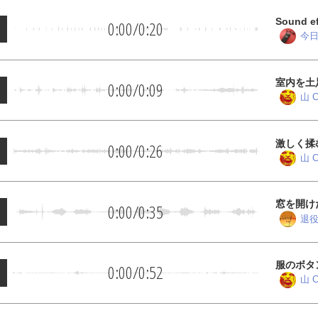
Sound ef
0:00
/
0:20
今日
室内を土
0:00
/
0:09
山 C
激しく揉
0:00
/
0:26
山 C
窓を開け
0:00
/
0:35
退
服のボタ
0:00
/
0:52
山 C