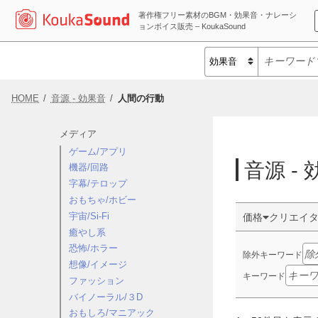
著作権フリー素材のBGM・効果音・ナレーシ
ョンボイス販売 – KoukaSound
HOME
音源 - 効果音
人間の行動
メディア
ゲーム/アプリ
音源 -
機器/回路
字幕/テロップ
おもちゃ/ホビー
宇宙/Si-Fi
価格
クリエイ
癒やし系
恐怖/ホラー
除外キーワード
想像/イメージ
キーワード
ファッション
バイノーラル/３D
おもしろ/マニアック