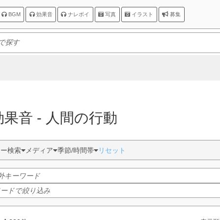
BGM
効果音
ナレボイ
写真
イラスト
募集
 効果音 - 人間の行動
ター検索
メディア
季節/時間帯
リセット