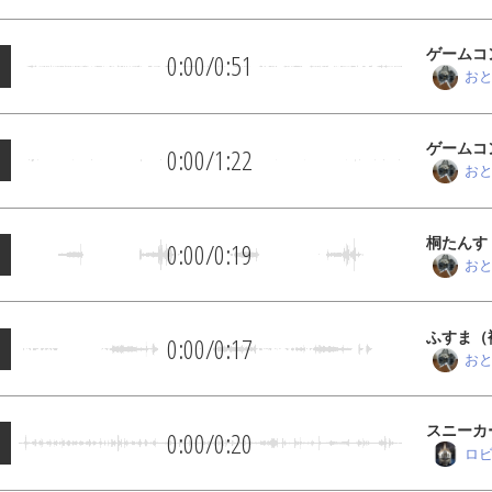
ゲームコ
0:00
/
0:51
しめ）
お
ゲームコ
0:00
/
1:22
っくり）
お
桐たんす
0:00
/
0:19
お
ふすま（
0:00
/
0:17
お
スニーカ
0:00
/
0:20
ロ