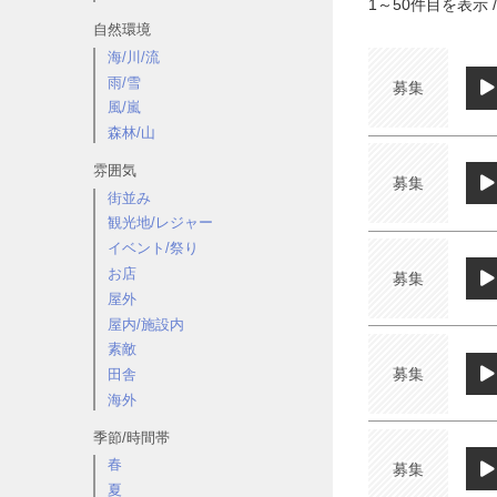
1
～
50
件目を表示 /
自然環境
海/川/流
雨/雪
募集
風/嵐
森林/山
雰囲気
募集
街並み
観光地/レジャー
イベント/祭り
お店
募集
屋外
屋内/施設内
素敵
募集
田舎
海外
季節/時間帯
春
募集
夏