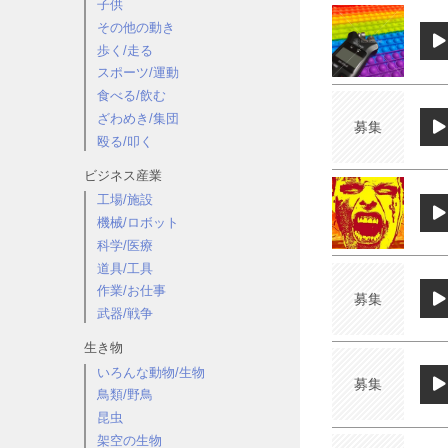
子供
その他の動き
歩く/走る
スポーツ/運動
食べる/飲む
ざわめき/集団
募集
殴る/叩く
ビジネス産業
工場/施設
機械/ロボット
科学/医療
道具/工具
作業/お仕事
募集
武器/戦争
生き物
いろんな動物/生物
募集
鳥類/野鳥
昆虫
架空の生物