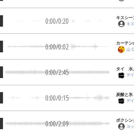
キスシー
0:00
/
0:20
キ
カーテン
0:00
/
0:02
山 C
タイ 水
0:00
/
2:45
デイ
炭酸と氷
0:00
/
0:15
デイ
ボクシン
0:00
/
2:09
ヨ