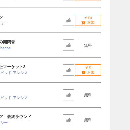
ン
￥100
スミー
の開閉音
無料
hannel
上マーケット3
￥50
ビッド アレシス
無料
ビッド アレシス
グ 最終ラウンド
無料
ッシー