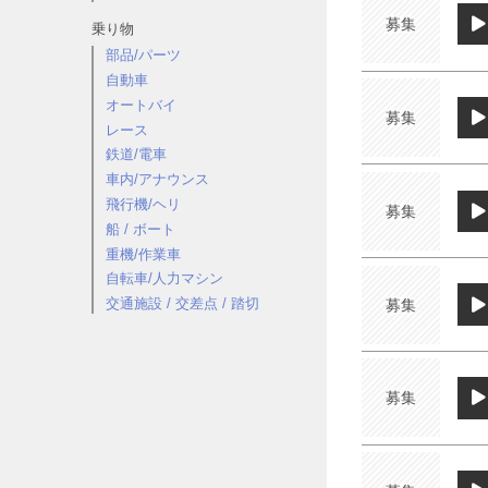
募集
乗り物
部品/パーツ
自動車
オートバイ
募集
レース
鉄道/電車
車内/アナウンス
飛行機/ヘリ
募集
船 / ボート
重機/作業車
自転車/人力マシン
交通施設 / 交差点 / 踏切
募集
募集