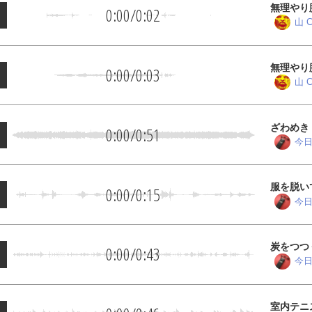
無理やり
0:00
/
0:02
山 C
無理やり
0:00
/
0:03
山 C
ざわめき
0:00
/
0:51
今日
服を脱い
0:00
/
0:15
今日
炭をつつ
0:00
/
0:43
今日
室内テニ