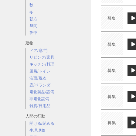
秋
冬
募集
朝方
昼間
夜中
建物
募集
ドア/窓/門
リビング/家具
キッチン/料理
募集
風呂/トイレ
洗面/脱衣
庭/ベランダ
電化製品/設備
募集
非電化設備
雑貨/日用品
人間の行動
募集
開ける/閉める
生理現象