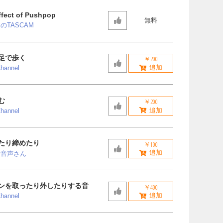
fect of Pushpop
無料
のTASCAM
足で歩く
￥200
hannel
む
￥200
hannel
たり締めたり
￥100
役音声さん
ンを取ったり外したりする音
￥400
hannel