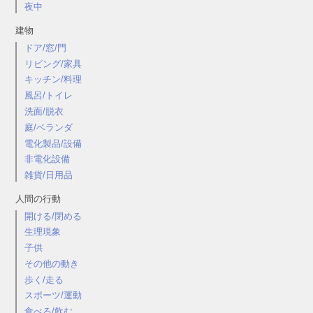
夜中
建物
ドア/窓/門
リビング/家具
キッチン/料理
風呂/トイレ
洗面/脱衣
庭/ベランダ
電化製品/設備
非電化設備
雑貨/日用品
人間の行動
開ける/閉める
生理現象
子供
その他の動き
歩く/走る
スポーツ/運動
食べる/飲む