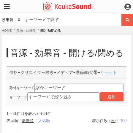
HOME
音源 - 効果音
開ける/閉める
音源 - 効果音 - 開ける/閉める
価格
クリエイター検索
メディア
季節/時間帯
リセット
除外キーワード
適用
キーワード
1
～
31
件目を表示 / 全
31
件
表示順：
新着順
人気順
表示件数：
50
100