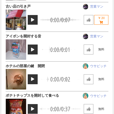
古い店の引き戸
営業マン
0:00
/
0:07
￥200
アイボンを開封する音
営業マン
0:00
/
0:01
無料
ホテルの部屋の鍵 開閉
ウサビッチ
0:00
/
0:02
無料
ポテトチップスを開封して食べる
ウサビッチ
0:00
/
0:37
無料