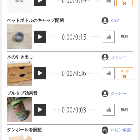
0:00
/
0:19
募集
ペットボトルのキャップ開閉
KSV
0:00
/
0:15
無料
木の引き出し
ヨッシー
0:00
/
0:36
￥100
プルタブ効果音
クッピー
0:00
/
0:03
無料
ダンボールを開墾
ロビン仮面