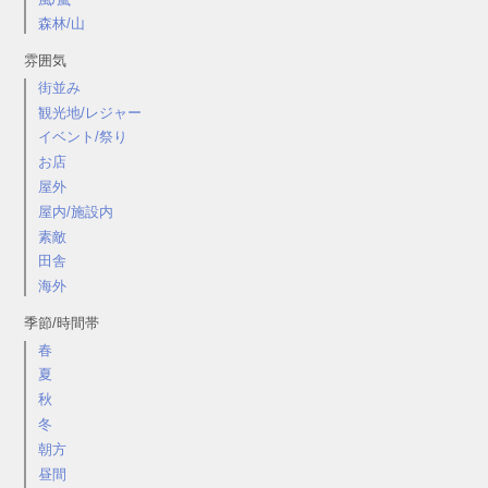
森林/山
雰囲気
街並み
観光地/レジャー
イベント/祭り
お店
屋外
屋内/施設内
素敵
田舎
海外
季節/時間帯
春
夏
秋
冬
朝方
昼間