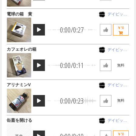
電球の箱 黄
デイビッド
アレシス
0:00
/
0:27
￥50
カフェオレの箱
デイビッド
アレシス
0:00
/
0:11
無料
アリナミンV
デイビッド
アレシス
0:00
/
0:23
無料
缶蓋を開ける
デイビッド
アレシス
￥50