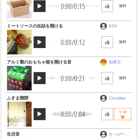
0:00
/
0:15
無料
ミートソースの缶詰を開ける
KSV
0:00
/
0:12
無料
アルミ製のおもちゃ箱を開ける音
効果王
0:00
/
0:21
無料
ふすま開閉
Circadian R
hythm
0:00
/
0:04
￥300
生活音
かっぴーMA