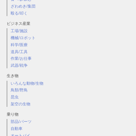
ざわめき/集団
殴る/叩く
ビジネス産業
工場/施設
機械/ロボット
科学/医療
道具/工具
作業/お仕事
武器/戦争
生き物
いろんな動物/生物
鳥類/野鳥
昆虫
架空の生物
乗り物
部品/パーツ
自動車
オートバイ