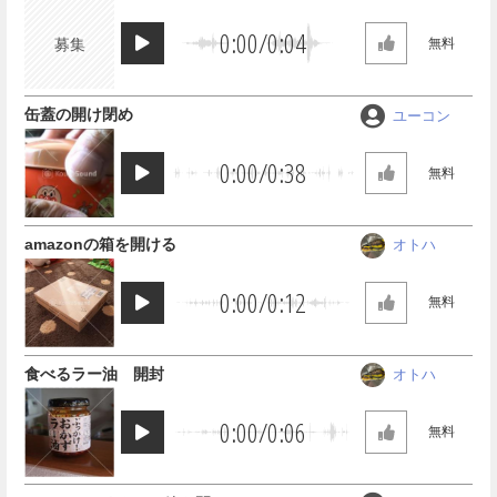
N
0:00
/
0:04
募集
無料
缶蓋の開け閉め
ユーコン
0:00
/
0:38
無料
amazonの箱を開ける
オトハ
0:00
/
0:12
無料
食べるラー油 開封
オトハ
0:00
/
0:06
無料