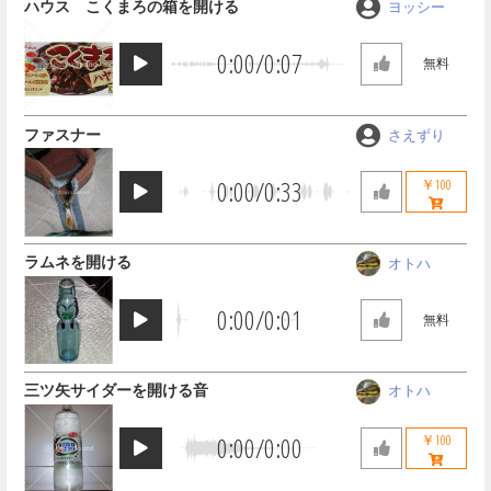
ハウス こくまろの箱を開ける
ヨッシー
0:00
/
0:07
無料
ファスナー
さえずり
0:00
/
0:33
￥100
ラムネを開ける
オトハ
0:00
/
0:01
無料
三ツ矢サイダーを開ける音
オトハ
0:00
/
0:00
￥100