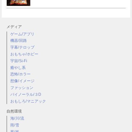
メディア
ゲーム/アプリ
機器/回路
字幕/テロップ
おもちゃ/ホビー
宇宙/Si-Fi
癒やし系
恐怖/ホラー
想像/イメージ
ファッション
バイノーラル/３D
おもしろ/マニアック
自然環境
海/川/流
雨/雪
風/嵐