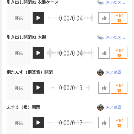
引き出し開閉02 衣装ケース
さかなスタ
ジオ
0:00
/
0:04
￥100
募集
引き出し開閉01 木製
さかなスタ
ジオ
0:00
/
0:04
￥100
募集
桐たんす（桐箪笥）開閉
おと絶景
0:00
/
0:19
￥100
募集
ふすま（襖）開閉
おと絶景
0:00
/
0:17
￥100
募集