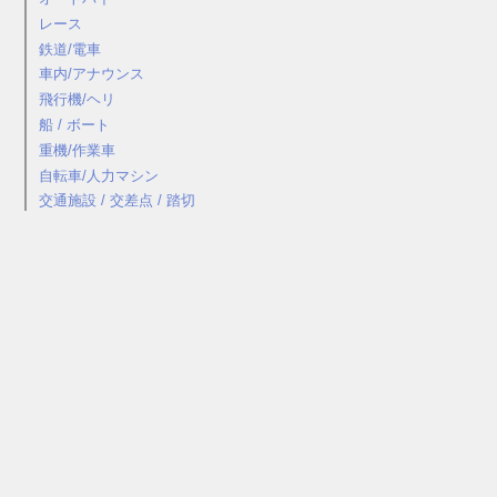
レース
鉄道/電車
車内/アナウンス
飛行機/ヘリ
船 / ボート
重機/作業車
自転車/人力マシン
交通施設 / 交差点 / 踏切