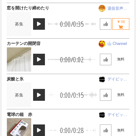
窓を開けたり締めたり
退役音声さ
ん
0:00
/
0:35
￥100
募集
カーテンの開閉音
山 Channel
0:00
/
0:02
無料
炭酸と氷
デイビッド
アレシス
0:00
/
0:15
募集
無料
電球の箱 赤
デイビッド
アレシス
0:00
/
0:28
無料