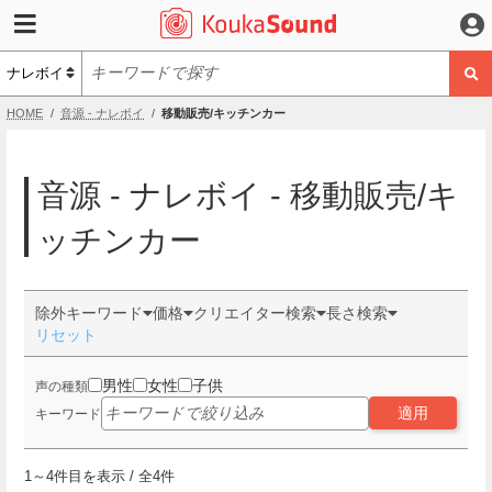
HOME
音源 - ナレボイ
移動販売/キッチンカー
音源 - ナレボイ - 移動販売/キ
ッチンカー
除外キーワード
価格
クリエイター検索
長さ検索
リセット
男性
女性
子供
声の種類
適用
キーワード
1
～
4
件目を表示 / 全
4
件