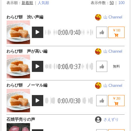
表示順：
新着順
人気順
表示件数：
50
100
わらび餅 渋い声編
山 Channel
0:00
/
0:40
￥100
わらび餅 声が高い編
山 Channel
0:00
/
0:37
無料
わらび餅 ノーマル編
山 Channel
0:00
/
0:30
￥200
石焼芋売りの声
さえずり