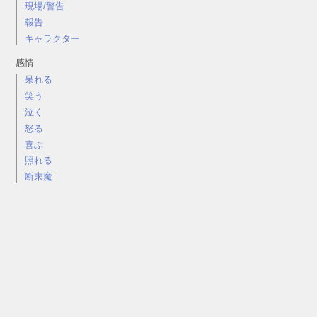
現場/警告
報告
キャラクター
感情
呆れる
笑う
泣く
怒る
喜ぶ
照れる
断末魔