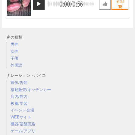
0:00
/
0:56
￥200
声の種類
男性
女性
子供
外国語
ナレーション・ボイス
宣伝/告知
移動販売/キッチンカー
店内/館内
教養/学習
イベント会場
WEBサイト
機器/基盤回路
ゲーム/アプリ