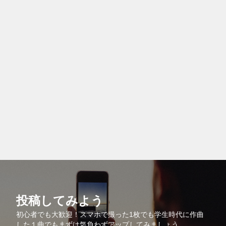
投稿してみよう
初心者でも大歓迎！スマホで撮った1枚でも学生時代に作曲
した１曲でもまずは気負わずアップしてみましょう。