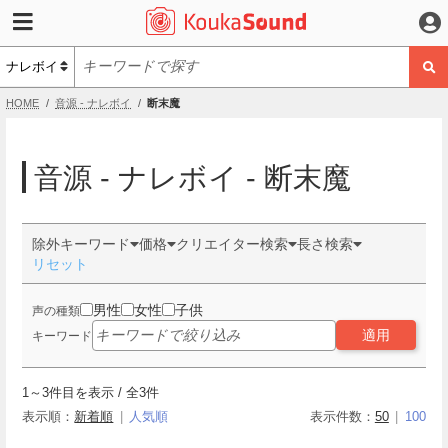
HOME
音源 - ナレボイ
断末魔
音源 - ナレボイ - 断末魔
除外キーワード
価格
クリエイター検索
長さ検索
リセット
男性
女性
子供
声の種類
適用
キーワード
1
～
3
件目を表示 / 全
3
件
表示順：
新着順
人気順
表示件数：
50
100