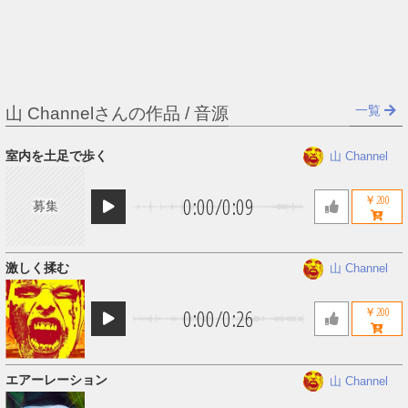
一覧
山 Channelさんの作品 / 音源
室内を土足で歩く
山 Channel
0:00
/
0:09
￥200
募集
激しく揉む
山 Channel
0:00
/
0:26
￥200
エアーレーション
山 Channel