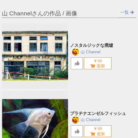
一覧
山 Channelさんの作品 / 画像
ノスタルジックな廃墟
山 Channel
￥100
プラチナエンゼルフィッシュ
山 Channel
￥100