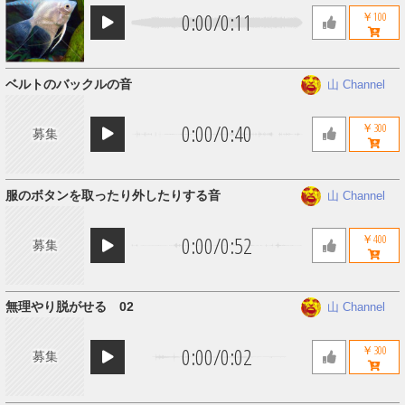
0:00
/
0:11
￥100
ベルトのバックルの音
山 Channel
0:00
/
0:40
￥300
募集
服のボタンを取ったり外したりする音
山 Channel
0:00
/
0:52
￥400
募集
無理やり脱がせる 02
山 Channel
0:00
/
0:02
￥300
募集