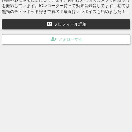
を撮影しています。ICレコーダー持って効果音録音してます。巷では
無類のテトラポッド好きで有名？最近はナレボイスも始めました！地
味にナレが売れています皆さんも購入してください！ゾンビヴォイ
ス！
プロフィール詳細