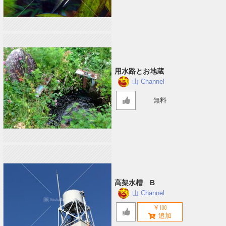
用水路とお地蔵
山 Channel
無料
高架水槽 B
山 Channel
￥100