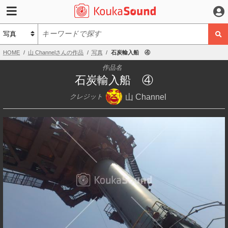
HOME
山 Channelさんの作品
写真
石炭輸入船 ④
作品名
石炭輸入船 ④
山 Channel
クレジット