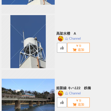
高架水槽 A
山 Channel
￥50
姫新線 キハ122 鉄橋
山 Channel
￥50