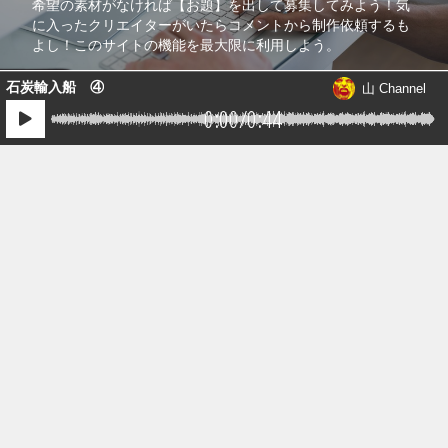
希望の素材がなければ【お題】を出して募集してみよう！気
に入ったクリエイターがいたらコメントから制作依頼するも
よし！このサイトの機能を最大限に利用しよう。
1件の音源が送られています。
石炭輸入船 ④
山 Channel
0:00
/
0:44
コラボで共同販売
より多くの人に自分の作品を知ってもらうために、自分の作
品を他のクリエイターの作品に紐付けるコラボ機能を活用し
よう！
会員登録は無料です。今すぐご登録ください。