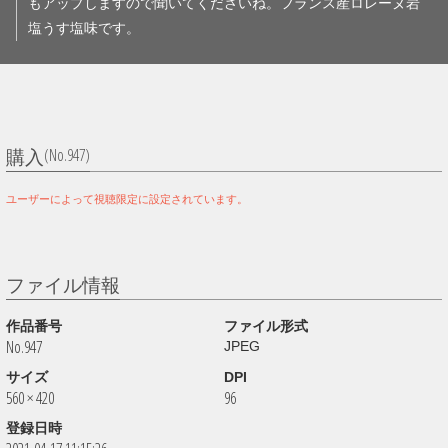
もアップしますので聞いてくださいね。フランス産ロレーヌ岩
塩うす塩味です。
(No.947)
購入
ユーザーによって視聴限定に設定されています。
ファイル情報
作品番号
ファイル形式
No.947
JPEG
サイズ
DPI
560 × 420
96
登録日時