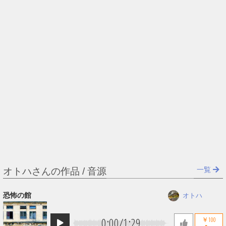
一覧
オトハさんの作品 / 音源
恐怖の館
オトハ
0:00
/
1:29
￥100