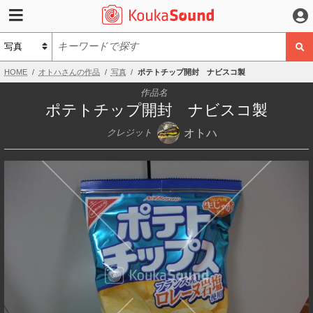
HOME
オトハさんの作品
写真
ポテトチップ開封 ナビスコ製
作品名
ポテトチップ開封 ナビスコ製
オトハ
クレジット