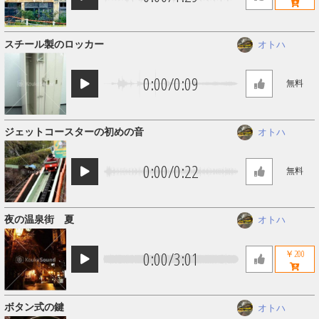
スチール製のロッカー
オトハ
0:00
/
0:09
無料
ジェットコースターの初めの音
オトハ
0:00
/
0:22
無料
夜の温泉街 夏
オトハ
0:00
/
3:01
￥200
ボタン式の鍵
オトハ