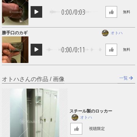
0:00
/
0:03
無料
勝手口のカギ
オトハ
0:00
/
0:11
無料
一覧
オトハさんの作品 / 画像
スチール製のロッカー
オトハ
視聴限定