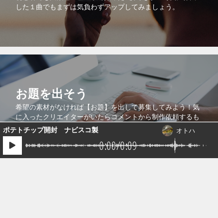
した１曲でもまずは気負わずアップしてみましょう。
お題を出そう
希望の素材がなければ【お題】を出して募集してみよう！気
1件の音源が送られています。
に入ったクリエイターがいたらコメントから制作依頼するも
よし！このサイトの機能を最大限に利用しよう。
ポテトチップ開封 ナビスコ製
オトハ
0:00
/
0:09
コラボで共同販売