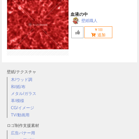
血液の中
壁紙職人
￥100
壁紙/テクスチャ
木/ウッド調
和/紙/布
メタル/ガラス
革/模様
CG/イメージ
TV/動画用
ロゴ制作支援素材
広告バナー用