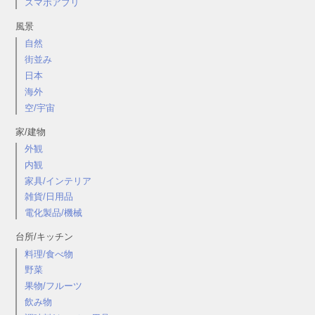
スマホアプリ
風景
自然
街並み
日本
海外
空/宇宙
家/建物
外観
内観
家具/インテリア
雑貨/日用品
電化製品/機械
台所/キッチン
料理/食べ物
野菜
果物/フルーツ
飲み物