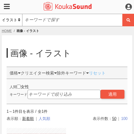
HOME
画像 - イラスト
画像 - イラスト
価格
クリエイター検索
除外キーワード
リセット
女性
人間
適用
キーワード
1
～
1
件目を表示 / 全
1
件
表示順：
新着順
人気順
表示件数：
50
100