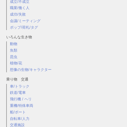
成立/不成立
職業/働く人
成功/失敗
会議/ミーティング
ポップ/荷札/タグ
いろんな生き物
動物
魚類
昆虫
植物/花
想像の生物/キャラクター
乗り物 交通
車/トラック
鉄道/電車
飛行機 / ヘリ
重機/特殊車両
船/ボート
自転車/人力
交通施設