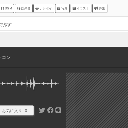
BGM
効果音
ナレボイ
写真
イラスト
募集
ーコン
お気に入り
0