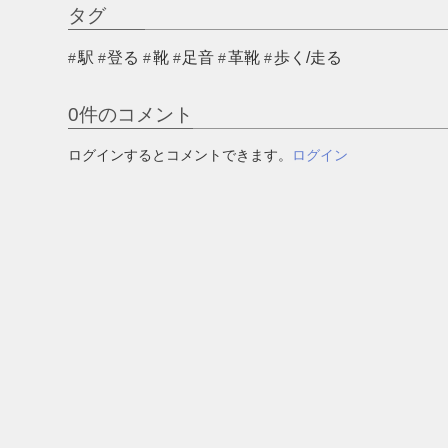
タグ
駅
登る
靴
足音
革靴
歩く/走る
0
件のコメント
ログインするとコメントできます。
ログイン