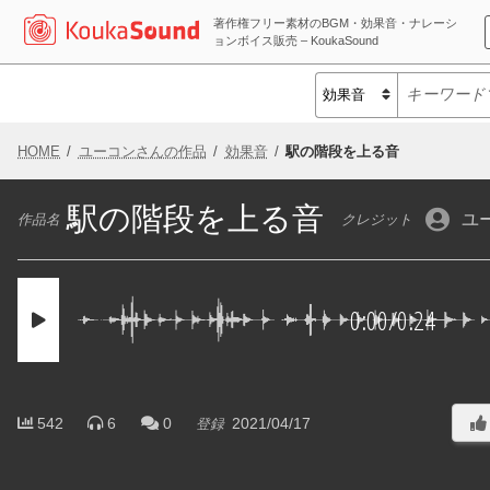
著作権フリー素材のBGM・効果音・ナレーシ
ョンボイス販売 – KoukaSound
HOME
ユーコンさんの作品
効果音
駅の階段を上る音
駅の階段を上る音
ユ
作品名
クレジット
0:00
/
0:24
542
6
0
2021/04/17
登録