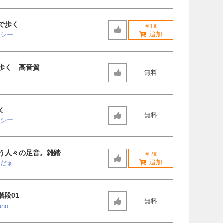
で歩く
￥100
ッシー
歩く 高音質
無料
V
く
無料
ッシー
う人々の足音。雑踏
￥200
んだぁ
階段01
無料
uno