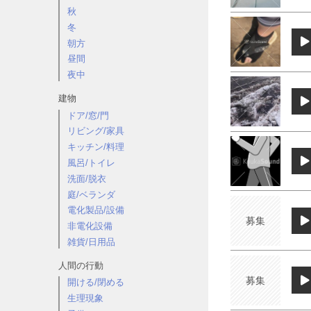
秋
冬
朝方
昼間
夜中
建物
ドア/窓/門
リビング/家具
キッチン/料理
風呂/トイレ
洗面/脱衣
庭/ベランダ
電化製品/設備
募集
非電化設備
雑貨/日用品
人間の行動
募集
開ける/閉める
生理現象