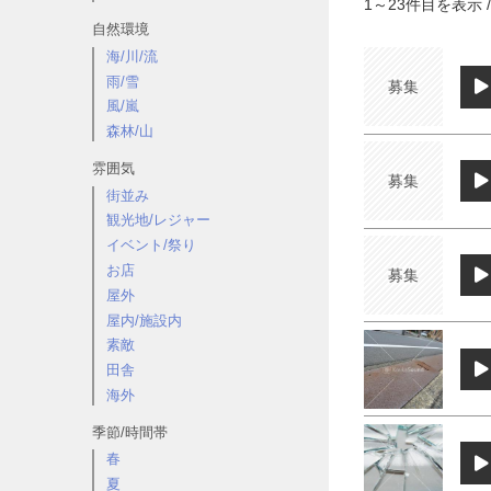
1
～
23
件目を表示 /
自然環境
海/川/流
雨/雪
募集
風/嵐
森林/山
雰囲気
募集
街並み
観光地/レジャー
イベント/祭り
お店
募集
屋外
屋内/施設内
素敵
田舎
海外
季節/時間帯
春
夏