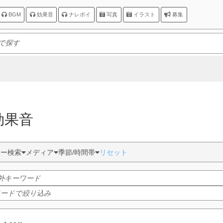
BGM
効果音
ナレボイ
写真
イラスト
募集
 効果音
ター検索
メディア
季節/時間帯
リセット