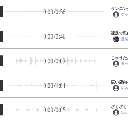
ランニン
0:00
/
0:56
ク
裸足で忍
0:00
/
0:46
営
じゅうた
0:00
/
0:07
ヨ
広い店内
0:00
/
1:01
KS
ざくざく
0:00
/
0:05
Cir