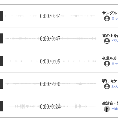
サンダル
0:00
/
0:44
ヨ
雪の上を
0:00
/
0:47
KS
夜道を歩
0:00
/
0:09
ヨ
駅に向か
0:00
/
2:00
わ
生活音 - 
0:00
/
0:24
mid