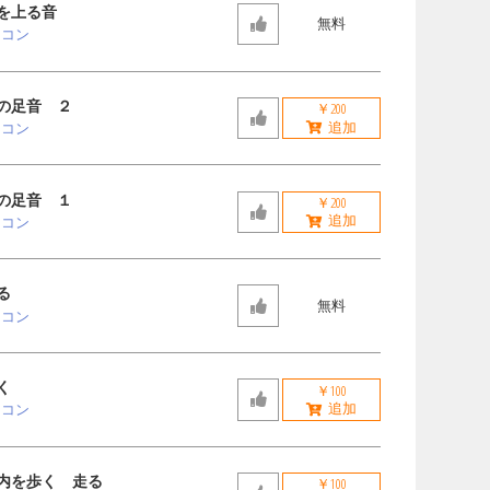
を上る音
無料
ーコン
の足音 ２
￥200
ーコン
の足音 １
￥200
ーコン
る
無料
ーコン
く
￥100
ーコン
内を歩く 走る
￥100