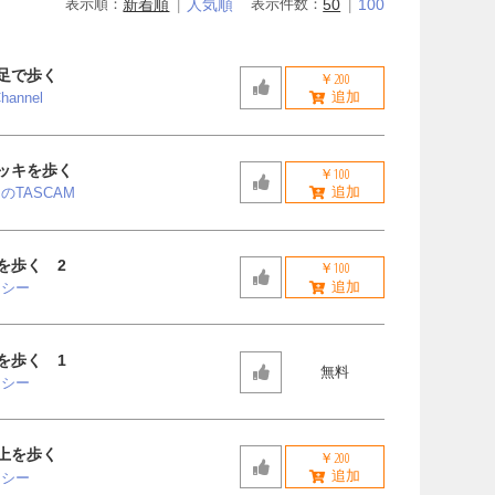
表示順：
新着順
人気順
表示件数：
50
100
足で歩く
￥200
hannel
ッキを歩く
￥100
のTASCAM
を歩く 2
￥100
ッシー
を歩く 1
無料
ッシー
上を歩く
￥200
ッシー