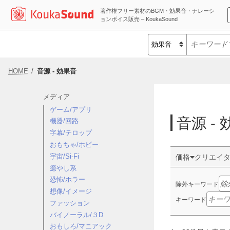
著作権フリー素材のBGM・効果音・ナレーシ
ョンボイス販売 – KoukaSound
HOME
音源 - 効果音
メディア
ゲーム/アプリ
音源 -
機器/回路
字幕/テロップ
おもちゃ/ホビー
宇宙/Si-Fi
価格
クリエイ
癒やし系
恐怖/ホラー
除外キーワード
想像/イメージ
キーワード
ファッション
バイノーラル/３D
おもしろ/マニアック