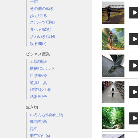
子供
その他の動き
歩く/走る
スポーツ/運動
食べる/飲む
ざわめき/集団
殴る/叩く
ビジネス産業
工場/施設
機械/ロボット
科学/医療
道具/工具
作業/お仕事
武器/戦争
生き物
いろんな動物/生物
鳥類/野鳥
昆虫
架空の生物