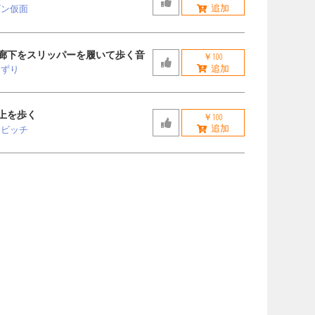
ビン仮面
廊下をスリッパーを履いて歩く音
￥100
えずり
上を歩く
￥100
サビッチ