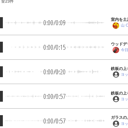
 全
23
件
室内を土
0:00
/
0:09
山 C
ウッドデ
0:00
/
0:15
今日
鉄板の上
0:00
/
0:20
ヨ
鉄板の上
0:00
/
0:57
ヨ
ガラスの
0:00
/
0:57
ヨ