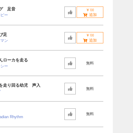
グ 足音
￥100
ッピー
び足
￥100
業マン
んローカを走る
無料
ッシー
を走り回る幼児 声入
無料
V
無料
cadian Rhythm