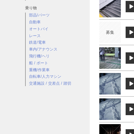
乗り物
部品/パーツ
自動車
オートバイ
募集
レース
鉄道/電車
車内/アナウンス
飛行機/ヘリ
船 / ボート
重機/作業車
自転車/人力マシン
交通施設 / 交差点 / 踏切