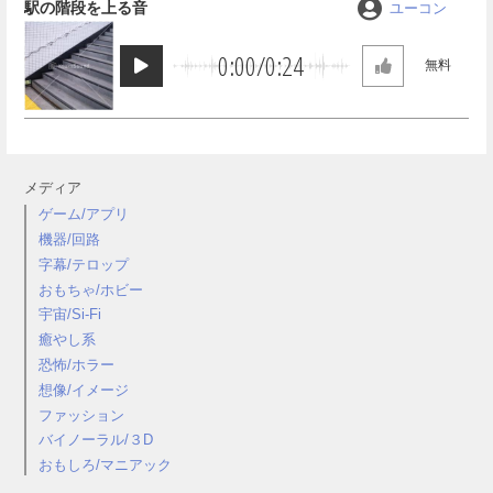
駅の階段を上る音
ユーコン
0:00
/
0:24
無料
メディア
ゲーム/アプリ
機器/回路
字幕/テロップ
おもちゃ/ホビー
宇宙/Si-Fi
癒やし系
恐怖/ホラー
想像/イメージ
ファッション
バイノーラル/３D
おもしろ/マニアック