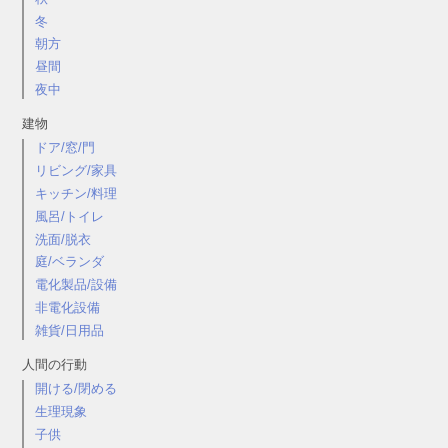
冬
朝方
昼間
夜中
建物
ドア/窓/門
リビング/家具
キッチン/料理
風呂/トイレ
洗面/脱衣
庭/ベランダ
電化製品/設備
非電化設備
雑貨/日用品
人間の行動
開ける/閉める
生理現象
子供