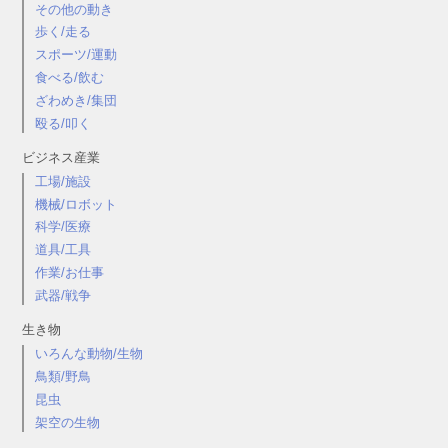
その他の動き
歩く/走る
スポーツ/運動
食べる/飲む
ざわめき/集団
殴る/叩く
ビジネス産業
工場/施設
機械/ロボット
科学/医療
道具/工具
作業/お仕事
武器/戦争
生き物
いろんな動物/生物
鳥類/野鳥
昆虫
架空の生物