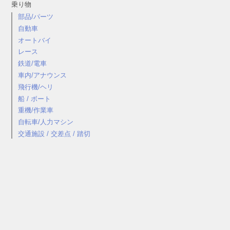
乗り物
部品/パーツ
自動車
オートバイ
レース
鉄道/電車
車内/アナウンス
飛行機/ヘリ
船 / ボート
重機/作業車
自転車/人力マシン
交通施設 / 交差点 / 踏切