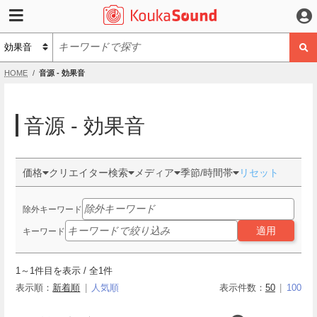
HOME
音源 - 効果音
音源 - 効果音
価格
クリエイター検索
メディア
季節/時間帯
リセット
除外キーワード
適用
キーワード
1
～
1
件目を表示 / 全
1
件
表示順：
新着順
人気順
表示件数：
50
100