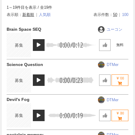
1
～
19
件目を表示 / 全
19
件
表示順：
新着順
人気順
表示件数：
50
100
Brain Space SEQ
ユーコン
0:00
/
0:12
募集
無料
Science Question
DTMer
0:00
/
0:23
￥100
募集
Devil's Fog
DTMer
0:00
/
0:19
￥300
募集
nostalgic memory
DTMer