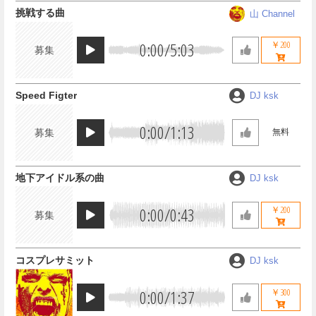
挑戦する曲
山 Channel
0:00
/
5:03
￥200
募集
Speed Figter
DJ ksk
0:00
/
1:13
募集
無料
地下アイドル系の曲
DJ ksk
0:00
/
0:43
￥200
募集
コスプレサミット
DJ ksk
0:00
/
1:37
￥300