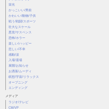
栄光
かっこいい/男前
かわいい/動物/子供
戦う/戦闘/スポーツ
壮大なスケール
悪党/サスペンス
恐怖/ホラー
楽しい/ハッピー
悲しい/不幸
感動/涙
入場/退場
展開/お知らせ
お洒落/ムーディ
瞑想/宇宙/リラックス
オープニング
エンディング
メディア
ラジオ/テレビ
CM/VP