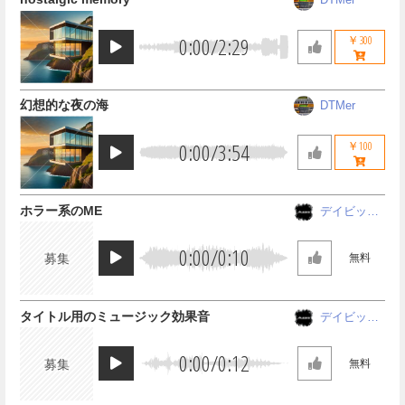
0:00
/
2:29
￥300
幻想的な夜の海
DTMer
0:00
/
3:54
￥100
ホラー系のME
デイビッド
アレシス
0:00
/
0:10
募集
無料
タイトル用のミュージック効果音
デイビッド
アレシス
0:00
/
0:12
募集
無料