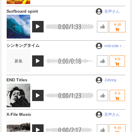
Surfboard spirit
音声さん
0:00
/
1:33
￥200
シンキングタイム
mid-side rec
ords
0:00
/
0:18
￥50
募集
END Titles
Johnny
0:00
/
1:23
￥50
X-File Music
音声さん
0:00
/
2:17
￥200