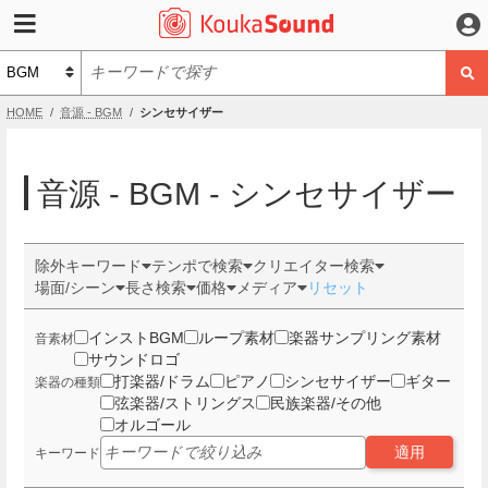
HOME
音源 - BGM
シンセサイザー
音源 - BGM - シンセサイザー
除外キーワード
テンポで検索
クリエイター検索
場面/シーン
長さ検索
価格
メディア
リセット
インストBGM
ループ素材
楽器サンプリング素材
音素材
サウンドロゴ
打楽器/ドラム
ピアノ
シンセサイザー
ギター
楽器の種類
弦楽器/ストリングス
民族楽器/その他
オルゴール
適用
キーワード