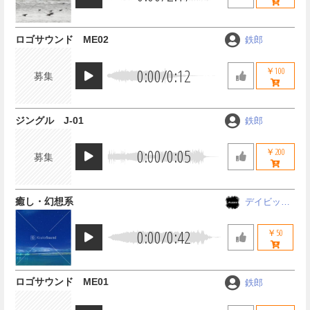
ロゴサウンド ME02
鉄郎
0:00
/
0:12
￥100
募集
ジングル J-01
鉄郎
0:00
/
0:05
￥200
募集
癒し・幻想系
デイビッド
アレシス
0:00
/
0:42
￥50
ロゴサウンド ME01
鉄郎