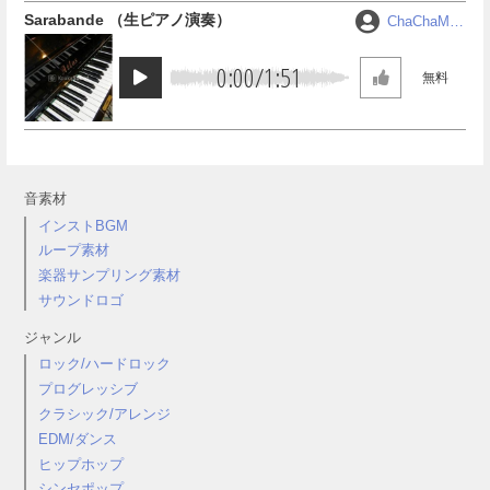
Sarabande （生ピアノ演奏）
ChaChaMA
RU
0:00
/
1:51
無料
音素材
インストBGM
ループ素材
楽器サンプリング素材
サウンドロゴ
ジャンル
ロック/ハードロック
プログレッシブ
クラシック/アレンジ
EDM/ダンス
ヒップホップ
シンセポップ