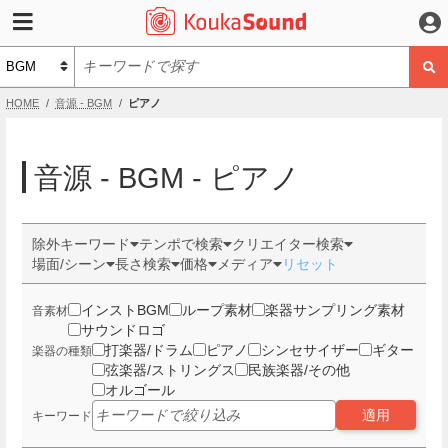
HOME
音源 - BGM
ピアノ
音源 - BGM - ピアノ
除外キーワード
テンポで検索
クリエイター検索
場面/シーン
長さ検索
価格
メディア
リセット
インストBGM
ループ素材
楽器サンプリング素材
音素材
サウンドロゴ
打楽器/ドラム
ピアノ
シンセサイザー
ギター
楽器の種類
弦楽器/ストリングス
民族楽器/その他
オルゴール
適用
キーワード