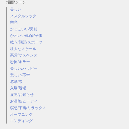
場面/シーン
美しい
ノスタルジック
栄光
かっこいい/男前
かわいい/動物/子供
戦う/戦闘/スポーツ
壮大なスケール
悪党/サスペンス
恐怖/ホラー
楽しい/ハッピー
悲しい/不幸
感動/涙
入場/退場
展開/お知らせ
お洒落/ムーディ
瞑想/宇宙/リラックス
オープニング
エンディング