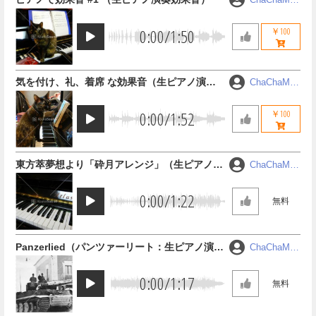
RU
0:00
/
1:50
￥100
気を付け、礼、着席 な効果音（生ピアノ演奏
ChaChaMA
RU
効果音）
0:00
/
1:52
￥100
東方萃夢想より「砕月アレンジ」（生ピアノ演
ChaChaMA
RU
奏）
0:00
/
1:22
無料
Panzerlied（パンツァーリート：生ピアノ演
ChaChaMA
RU
奏）
0:00
/
1:17
無料