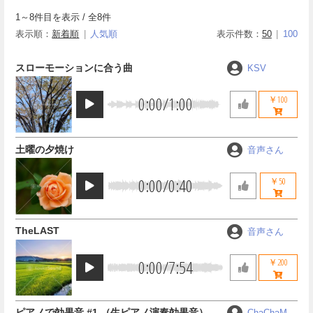
1
～
8
件目を表示 / 全
8
件
表示順：
新着順
人気順
表示件数：
50
100
スローモーションに合う曲
KSV
0:00
/
1:00
￥100
土曜の夕焼け
音声さん
0:00
/
0:40
￥50
TheLAST
音声さん
0:00
/
7:54
￥200
ピアノで効果音 #1 （生ピアノ演奏効果音）
ChaChaMA