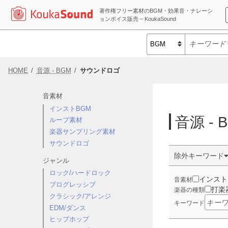
著作権フリー素材のBGM・効果音・ナレーシ
ョンボイス販売 – KoukaSound
HOME
音源 - BGM
サウンドロゴ
音素材
インストBGM
音源 -
ループ素材
楽器サンプリング素材
サウンドロゴ
除外キーワード
ジャンル
ロック/ハードロック
インスト
音素材
プログレッシブ
打楽
楽器の種類
クラシック/アレンジ
キーワード
EDM/ダンス
ヒップホップ