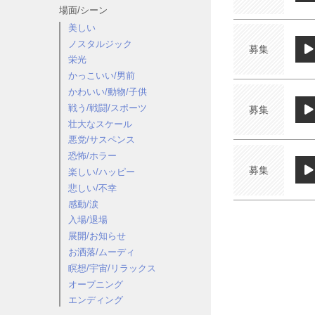
場面/シーン
美しい
ノスタルジック
募集
栄光
かっこいい/男前
かわいい/動物/子供
戦う/戦闘/スポーツ
募集
壮大なスケール
悪党/サスペンス
恐怖/ホラー
募集
楽しい/ハッピー
悲しい/不幸
感動/涙
入場/退場
展開/お知らせ
お洒落/ムーディ
瞑想/宇宙/リラックス
オープニング
エンディング