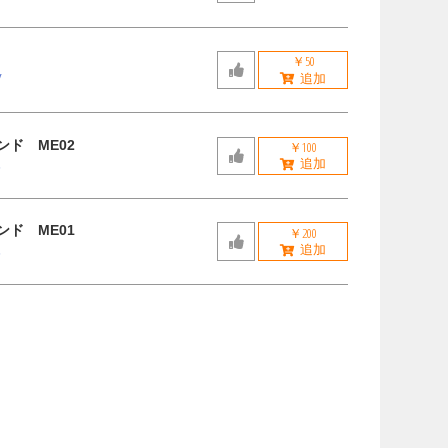
￥50
V
ンド ME02
￥100
郎
ンド ME01
￥200
郎