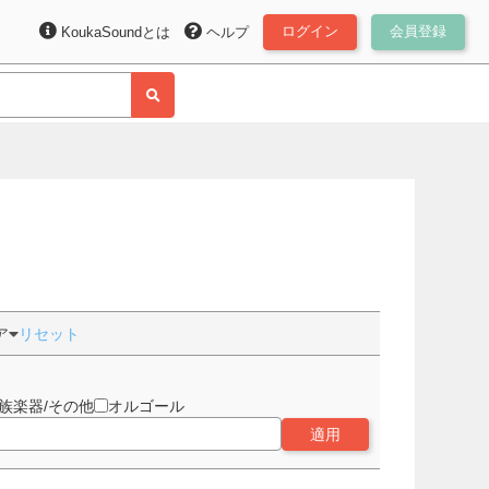
ログイン
会員登録
KoukaSoundとは
ヘルプ
ア
リセット
族楽器/その他
オルゴール
適用