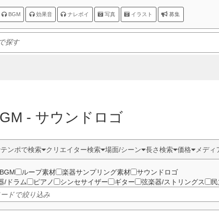
BGM
効果音
ナレボイ
写真
イラスト
募集
 BGM - サウンドロゴ
テンポで検索
クリエイター検索
場面/シーン
長さ検索
価格
メディ
BGM
ループ素材
楽器サンプリング素材
サウンドロゴ
器/ドラム
ピアノ
シンセサイザー
ギター
弦楽器/ストリングス
民