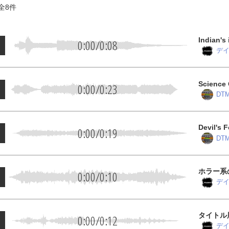
全
8
件
Indian's
0:00
/
0:08
デイ
Science
0:00
/
0:23
DTM
Devil's 
0:00
/
0:19
DTM
ホラー系
0:00
/
0:10
デイ
タイトル
0:00
/
0:12
デイ