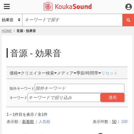
HOME
音源 - 効果音
音源 - 効果音
価格
クリエイター検索
メディア
季節/時間帯
リセット
除外キーワード
適用
キーワード
1
～
1
件目を表示 / 全
1
件
表示順：
新着順
人気順
表示件数：
50
100