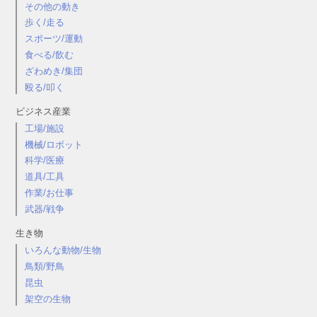
その他の動き
歩く/走る
スポーツ/運動
食べる/飲む
ざわめき/集団
殴る/叩く
ビジネス産業
工場/施設
機械/ロボット
科学/医療
道具/工具
作業/お仕事
武器/戦争
生き物
いろんな動物/生物
鳥類/野鳥
昆虫
架空の生物