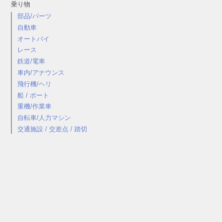
乗り物
部品/パーツ
自動車
オートバイ
レース
鉄道/電車
車内/アナウンス
飛行機/ヘリ
船 / ボート
重機/作業車
自転車/人力マシン
交通施設 / 交差点 / 踏切