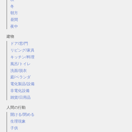
冬
朝方
昼間
夜中
建物
ドア/窓/門
リビング/家具
キッチン/料理
風呂/トイレ
洗面/脱衣
庭/ベランダ
電化製品/設備
非電化設備
雑貨/日用品
人間の行動
開ける/閉める
生理現象
子供