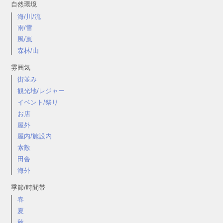
自然環境
海/川/流
雨/雪
風/嵐
森林/山
雰囲気
街並み
観光地/レジャー
イベント/祭り
お店
屋外
屋内/施設内
素敵
田舎
海外
季節/時間帯
春
夏
秋