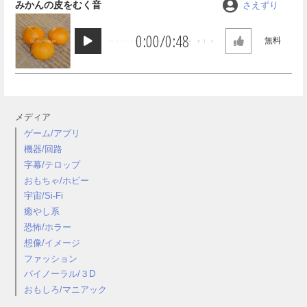
みかんの皮をむく音
さえずり
0:00
/
0:48
無料
メディア
ゲーム/アプリ
機器/回路
字幕/テロップ
おもちゃ/ホビー
宇宙/Si-Fi
癒やし系
恐怖/ホラー
想像/イメージ
ファッション
バイノーラル/３D
おもしろ/マニアック