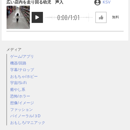
広い店内を走り回る幼児 声入
KSV
0:00
/
1:01
無料
メディア
ゲーム/アプリ
機器/回路
字幕/テロップ
おもちゃ/ホビー
宇宙/Si-Fi
癒やし系
恐怖/ホラー
想像/イメージ
ファッション
バイノーラル/３D
おもしろ/マニアック