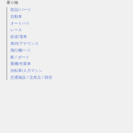
乗り物
部品/パーツ
自動車
オートバイ
レース
鉄道/電車
車内/アナウンス
飛行機/ヘリ
船 / ボート
重機/作業車
自転車/人力マシン
交通施設 / 交差点 / 踏切