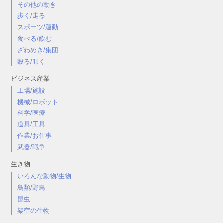
その他の動き
歩く/走る
スポーツ/運動
食べる/飲む
ざわめき/集団
殴る/叩く
ビジネス産業
工場/施設
機械/ロボット
科学/医療
道具/工具
作業/お仕事
武器/戦争
生き物
いろんな動物/生物
鳥類/野鳥
昆虫
架空の生物