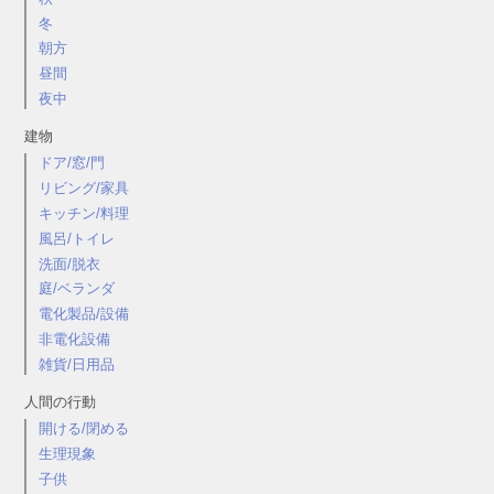
冬
朝方
昼間
夜中
建物
ドア/窓/門
リビング/家具
キッチン/料理
風呂/トイレ
洗面/脱衣
庭/ベランダ
電化製品/設備
非電化設備
雑貨/日用品
人間の行動
開ける/閉める
生理現象
子供