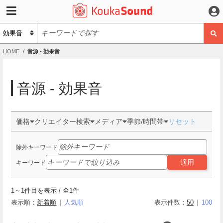
HOME
音源 - 効果音
音源 - 効果音
価格
クリエイター検索
メディア
季節/時間帯
リセット
除外キーワード
適用
キーワード
1
～
1
件目を表示 / 全
1
件
表示順：
新着順
人気順
表示件数：
50
100