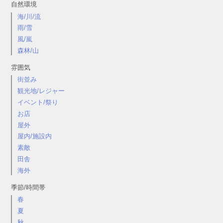
自然環境
海/川/流
雨/雪
風/嵐
森林/山
雰囲気
街並み
観光地/レジャー
イベント/祭り
お店
屋外
屋内/施設内
素敵
田舎
海外
季節/時間帯
春
夏
秋