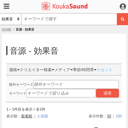
HOME
音源 - 効果音
音源 - 効果音
価格
クリエイター検索
メディア
季節/時間帯
リセット
除外キーワード
適用
キーワード
1
～
1
件目を表示 / 全
1
件
表示順：
新着順
人気順
表示件数：
50
100