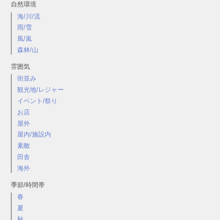
自然環境
海/川/流
雨/雪
風/嵐
森林/山
雰囲気
街並み
観光地/レジャー
イベント/祭り
お店
屋外
屋内/施設内
素敵
田舎
海外
季節/時間帯
春
夏
秋