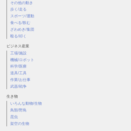
その他の動き
歩く/走る
スポーツ/運動
食べる/飲む
ざわめき/集団
殴る/叩く
ビジネス産業
工場/施設
機械/ロボット
科学/医療
道具/工具
作業/お仕事
武器/戦争
生き物
いろんな動物/生物
鳥類/野鳥
昆虫
架空の生物