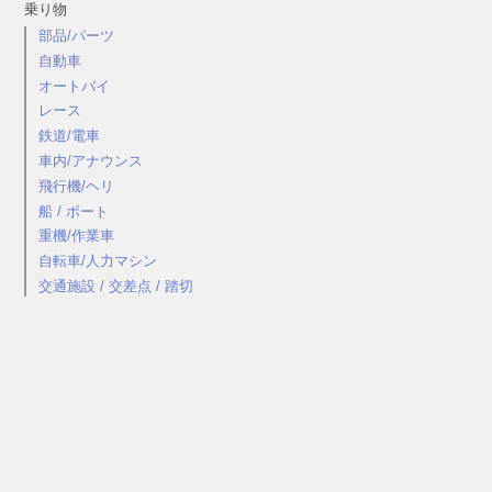
乗り物
部品/パーツ
自動車
オートバイ
レース
鉄道/電車
車内/アナウンス
飛行機/ヘリ
船 / ボート
重機/作業車
自転車/人力マシン
交通施設 / 交差点 / 踏切