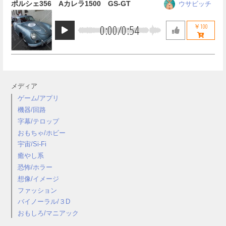
ポルシェ356 Aカレラ1500 GS-GT
ウサビッチ
0:00
/
0:54
￥100
メディア
ゲーム/アプリ
機器/回路
字幕/テロップ
おもちゃ/ホビー
宇宙/Si-Fi
癒やし系
恐怖/ホラー
想像/イメージ
ファッション
バイノーラル/３D
おもしろ/マニアック