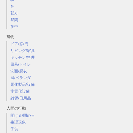
冬
朝方
昼間
夜中
建物
ドア/窓/門
リビング/家具
キッチン/料理
風呂/トイレ
洗面/脱衣
庭/ベランダ
電化製品/設備
非電化設備
雑貨/日用品
人間の行動
開ける/閉める
生理現象
子供