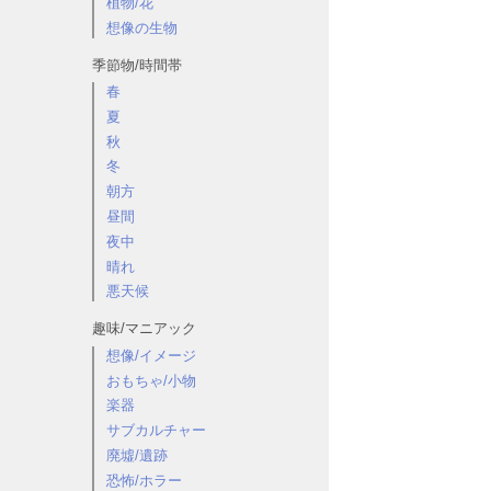
植物/花
想像の生物
季節物/時間帯
春
夏
秋
冬
朝方
昼間
夜中
晴れ
悪天候
趣味/マニアック
想像/イメージ
おもちゃ/小物
楽器
サブカルチャー
廃墟/遺跡
恐怖/ホラー