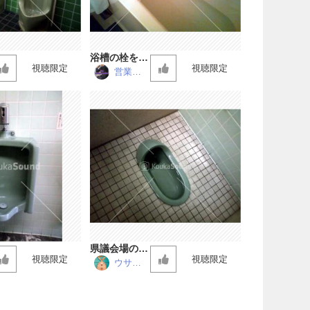
浴槽の栓を抜
視聴限定
視聴限定
いて湯を流す
営業マ
ン
県議会場の和
視聴限定
視聴限定
式トイレ
ウサビ
ッチ