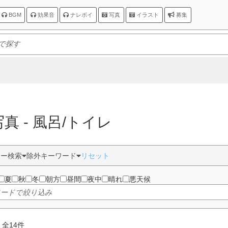
BGM
効果音
ナレボイ
写真
イラスト
募集
写真 - 風呂/トイレ
ター検索
除外キーワード
リセット
夏
秋
冬
朝方
昼間
夜中
晴れ
悪天候
 全
14
件