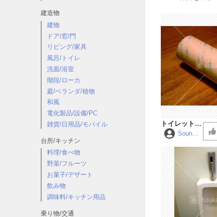
建造物
建物
ドア/窓/門
リビング/家具
風呂/トイレ
洗面/浴室
階段/ローカ
庭/ベランダ/植物
和風
電化製品/設備/PC
トイレットペ
雑貨/日用品/モバイル
ーパーの芯が
SoundF
台所/キッチン
orge10
床に落ちる音
料理/食べ物
野菜/フルーツ
お菓子/デザート
飲み物
調味料/キッチン用品
乗り物/交通