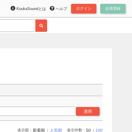
ログイン
会員登録
KoukaSoundとは
ヘルプ
適用
表示順：
新着順
人気順
表示件数：
50
100