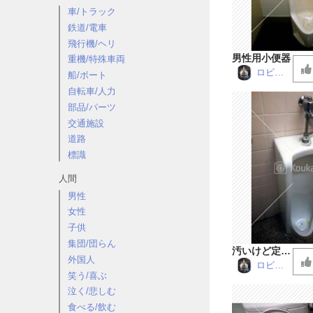
車/トラック
鉄道/電車
飛行機/ヘリ
男性用小便器
重機/特殊車両
ロビン
船/ボート
仮面
自転車/人力
部品/パーツ
交通施設
道路
標識
人間
男性
女性
子供
集団/団らん
汚いけど定番
外国人
なトイレ
ロビン
笑う/喜ぶ
仮面
泣く/悲しむ
食べる/飲む