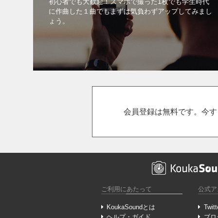
初心者でも大歓迎！スマホで撮った1枚でも学生時代
に作曲した１曲でもまずは気負わずアップしてみまし
ょう。
会員登録は無料です。今す
ご利用にあたって
公式ア
KoukaSoundとは
Twitt
ヘルプ・ガイド
ブロ