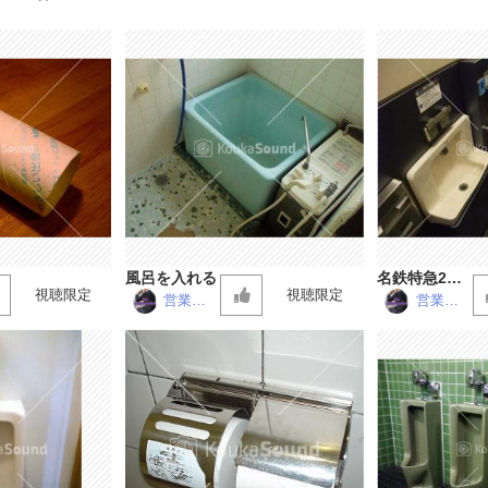
風呂を入れる
名鉄特急220
視聴限定
視聴限定
0系のトイレ
営業マ
営業マ
ン
ン