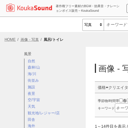
著作権フリー素材のBGM・効果音・ナレーシ
ョンボイス販売 – KoukaSound
HOME
画像 - 写真
風呂/トイレ
風景
自然
画像 - 
森林/山
海/川
街並み
施設
価格
クリエイ
夜景
空/宇宙
春
季節物/時間帯
天気
キーワード
観光地/レジャー/店
田舎
海外
1
～
14
件目を表示 /