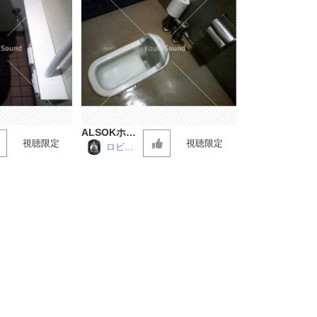
ALSOKホー
視聴限定
視聴限定
ルのトイレ
ロビン
仮面