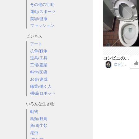
その他の行動
運動/スポーツ
美容/健康
ファッション
ビジネス
アート
抗争/戦争
コンビニのト
道具/工具
イレ
ロビン
工場/産業
仮面
科学/医療
お金/達成
職業/働く人
機械/ロボット
いろんな生き物
動物
鳥類/野鳥
魚/両生類
昆虫