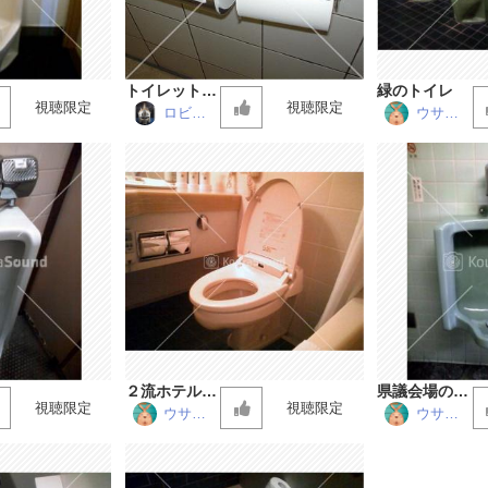
トイレットペ
緑のトイレ
視聴限定
視聴限定
ーパー 急ぎ
ロビン
ウサビ
仮面
ッチ
編
２流ホテルの
県議会場の小
視聴限定
視聴限定
洋式トイレ
便器
ウサビ
ウサビ
ッチ
ッチ