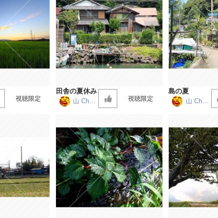
田舎の夏休み
島の夏
視聴限定
視聴限定
山 Chan
山 Chan
nel
nel