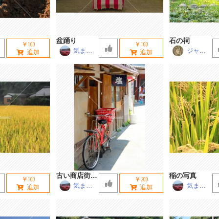
盆踊り
石の祠
￥100
￥100
気まぐ
ジャー
れチッ
ニー松
チ
浦
古い商店街の
稲の写真
￥100
￥200
自転車
気まぐ
気まぐ
れチッ
れチッ
チ
チ