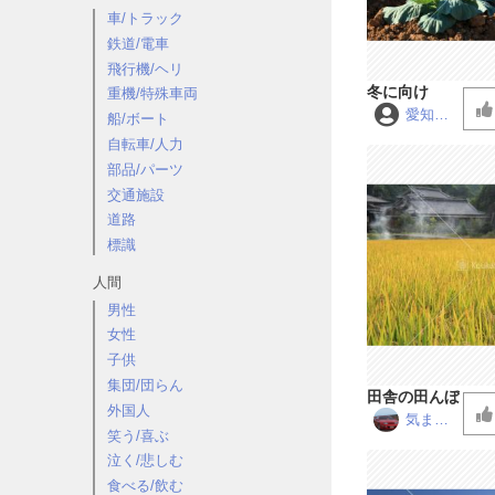
車/トラック
鉄道/電車
飛行機/ヘリ
冬に向け
重機/特殊車両
愛知Ma
船/ボート
ster
自転車/人力
部品/パーツ
交通施設
道路
標識
人間
男性
女性
子供
集団/団らん
田舎の田んぼ
外国人
気まぐ
笑う/喜ぶ
れチッ
チ
泣く/悲しむ
食べる/飲む