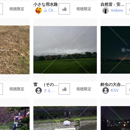
小さな用水路
自然音 - 安曇
視聴限定
視聴限定
野 - カエルの
山 Chan
miduno
nel
鳴き声01
雷 （その
鈴虫の大合
視聴限定
視聴限定
２）
唱 深夜の田
さえず
KSV
り
んぼにて