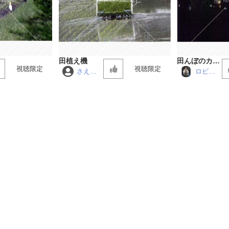
田植え機
田んぼのカエ
視聴限定
視聴限定
ル 夜
さえず
ロビン
り
仮面