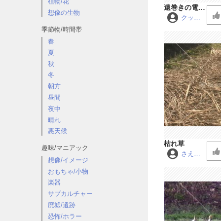
植物/花
遠巻きの電車
想像の生物
通過音
クッピ
ー
季節物/時間帯
春
夏
秋
冬
朝方
昼間
夜中
晴れ
悪天候
枯れ草
趣味/マニアック
さえず
想像/イメージ
り
おもちゃ/小物
楽器
サブカルチャー
廃墟/遺跡
恐怖/ホラー