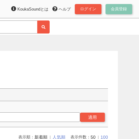
ログイン
会員登録
KoukaSoundとは
ヘルプ
適用
表示順：
新着順
人気順
表示件数：
50
100