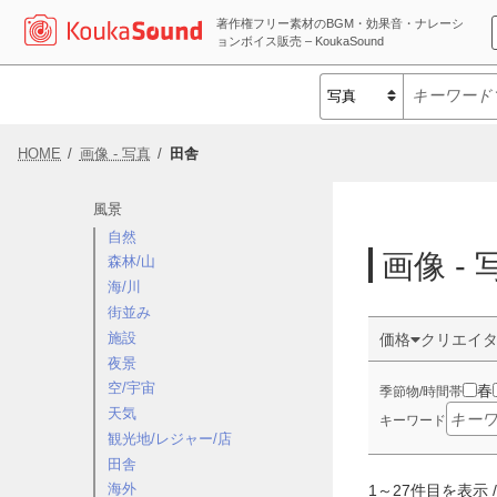
著作権フリー素材のBGM・効果音・ナレーシ
ョンボイス販売 – KoukaSound
HOME
画像 - 写真
田舎
風景
自然
画像 - 
森林/山
海/川
街並み
施設
価格
クリエイ
夜景
空/宇宙
春
季節物/時間帯
天気
キーワード
観光地/レジャー/店
田舎
海外
1
～
27
件目を表示 /