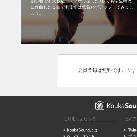
初心者でも大歓迎！スマホで撮った1枚でも学生時代
に作曲した１曲でもまずは気負わずアップしてみまし
ょう。
会員登録は無料です。今す
ご利用にあたって
公式ア
KoukaSoundとは
Twitt
ヘルプ・ガイド
ブロ