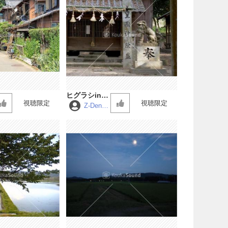
ヒグラシin田
視聴限定
視聴限定
舎の神社
Z-Dens
ke