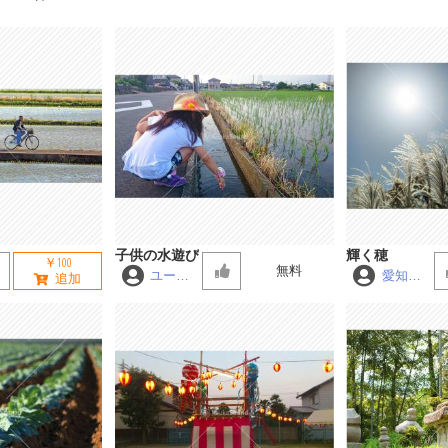
子供の水遊び
輝く穂
￥100
無料
ユーコ
愛知Ma
ン
ster