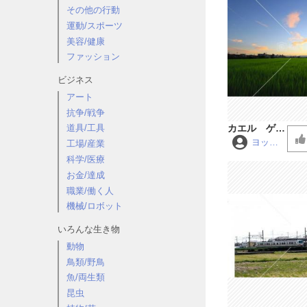
その他の行動
運動/スポーツ
美容/健康
ファッション
ビジネス
アート
抗争/戦争
カエル ゲコ
道具/工具
ゲコ
ヨッシ
工場/産業
ー
科学/医療
お金/達成
職業/働く人
機械/ロボット
いろんな生き物
動物
鳥類/野鳥
魚/両生類
昆虫