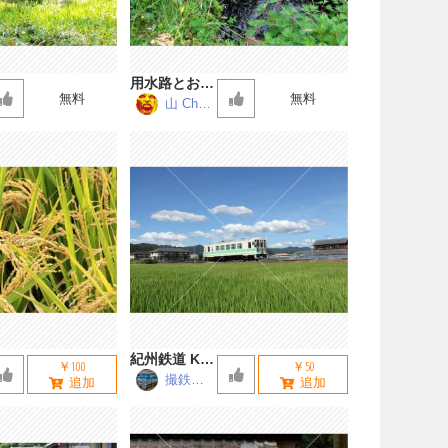
用水路とお地
無料
無料
蔵
山 Chan
nel
紀州鉄道 KR
￥100
￥50
301
撮鉄お
兄ちゃ
ん