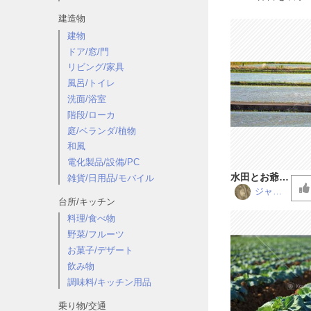
建造物
建物
ドア/窓/門
リビング/家具
風呂/トイレ
洗面/浴室
階段/ローカ
庭/ベランダ/植物
和風
電化製品/設備/PC
水田とお爺さ
雑貨/日用品/モバイル
ん
ジャー
台所/キッチン
ニー松
浦
料理/食べ物
野菜/フルーツ
お菓子/デザート
飲み物
調味料/キッチン用品
乗り物/交通