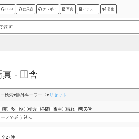
BGM
効果音
ナレボイ
写真
イラスト
募集
写真 - 田舎
ター検索
除外キーワード
リセット
夏
秋
冬
朝方
昼間
夜中
晴れ
悪天候
 全
27
件