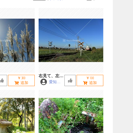
右見て、左見
￥300
￥100
て
愛知Ma
ster