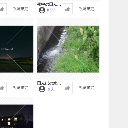
夜中の田んぼ
視聴限定
視聴限定
のカエルの合
KSV
唱
田んぼの水を
視聴限定
視聴限定
放水する音
さえず
り