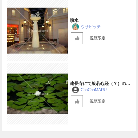
噴水
ウサビッチ
視聴限定
建長寺にて般若心経（？）の音
（デジタルリマスター）
ChaChaMARU
視聴限定