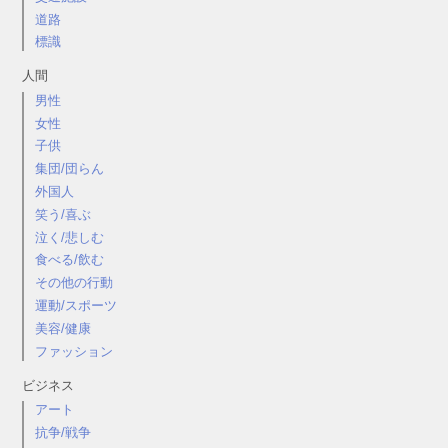
道路
標識
人間
男性
女性
子供
集団/団らん
外国人
笑う/喜ぶ
泣く/悲しむ
食べる/飲む
その他の行動
運動/スポーツ
美容/健康
ファッション
ビジネス
アート
抗争/戦争