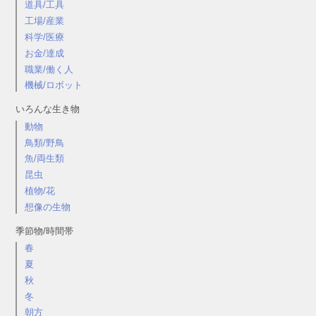
道具/工具
工場/産業
科学/医療
お金/達成
職業/働く人
機械/ロボット
いろんな生き物
動物
鳥類/野鳥
魚/両生類
昆虫
植物/花
想像の生物
季節物/時間帯
春
夏
秋
冬
朝方