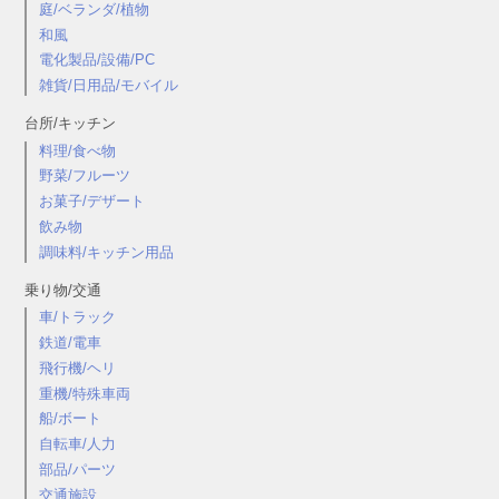
庭/ベランダ/植物
和風
電化製品/設備/PC
雑貨/日用品/モバイル
台所/キッチン
料理/食べ物
野菜/フルーツ
お菓子/デザート
飲み物
調味料/キッチン用品
乗り物/交通
車/トラック
鉄道/電車
飛行機/ヘリ
重機/特殊車両
船/ボート
自転車/人力
部品/パーツ
交通施設