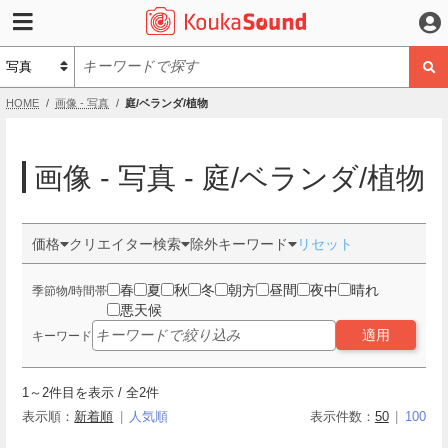
HOME
画像 - 写真
庭/ベランダ/植物
画像 - 写真 - 庭/ベランダ/植物
価格
クリエイター検索
除外キーワード
リセット
春
夏
秋
冬
朝方
昼間
夜中
晴れ
季節物/時間帯
悪天候
適用
キーワード
1
～
2
件目を表示 / 全
2
件
表示順：
新着順
人気順
表示件数：
50
100