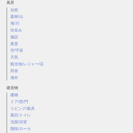
風景
自然
森林/山
海/川
街並み
施設
夜景
空/宇宙
天気
観光地/レジャー/店
田舎
海外
建造物
建物
ドア/窓/門
リビング/家具
風呂/トイレ
洗面/浴室
階段/ローカ