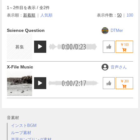
1
～
2
件目を表示 / 全
2
件
表示順：
新着順
人気順
表示件数：
50
100
Science Question
DTMer
0:00
/
0:23
￥100
募集
X-File Music
音声さん
0:00
/
2:17
￥200
音素材
インストBGM
ループ素材
楽器サンプリング素材