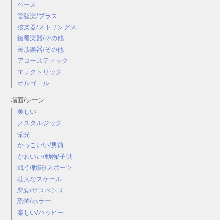
ベース
管弦楽/ブラス
弦楽器/ストリングス
鍵盤楽器/その他
民族楽器/その他
アコースティック
エレクトリック
オルゴール
場面/シーン
美しい
ノスタルジック
栄光
かっこいい/男前
かわいい/動物/子供
戦う/戦闘/スポーツ
壮大なスケール
悪党/サスペンス
恐怖/ホラー
楽しい/ハッピー