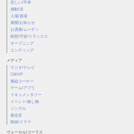
悲しい/不幸
感動/涙
入場/退場
展開/お知らせ
お洒落/ムーディ
瞑想/宇宙/リラックス
オープニング
エンディング
メディア
ラジオ/テレビ
CM/VP
番組コーナー
ゲーム/アプリ
ドキュメンタリー
イベント/催し物
ジングル
着信音
映画/ドラマ
ヴォーカル/コーラス