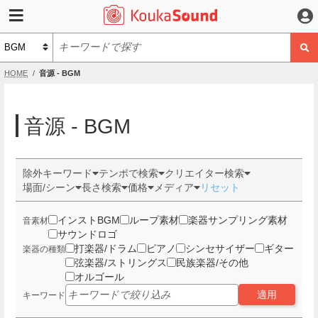
HOME
音源 - BGM
音源 - BGM
除外キーワード
テンポで検索
クリエイター検索
場面/シーン
長さ検索
価格
メディア
リセット
インストBGM
ループ素材
楽器サンプリング素材
音素材
サウンドロゴ
打楽器/ドラム
ピアノ
シンセサイザー
ギター
楽器の種類
弦楽器/ストリングス
民族楽器/その他
オルゴール
適用
キーワード