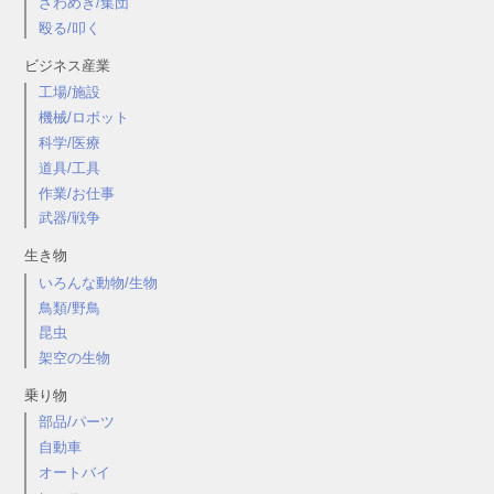
ざわめき/集団
殴る/叩く
ビジネス産業
工場/施設
機械/ロボット
科学/医療
道具/工具
作業/お仕事
武器/戦争
生き物
いろんな動物/生物
鳥類/野鳥
昆虫
架空の生物
乗り物
部品/パーツ
自動車
オートバイ