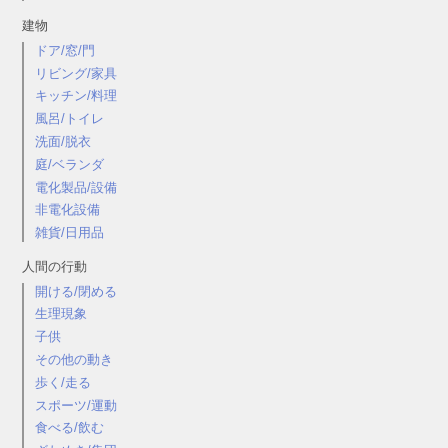
建物
ドア/窓/門
リビング/家具
キッチン/料理
風呂/トイレ
洗面/脱衣
庭/ベランダ
電化製品/設備
非電化設備
雑貨/日用品
人間の行動
開ける/閉める
生理現象
子供
その他の動き
歩く/走る
スポーツ/運動
食べる/飲む