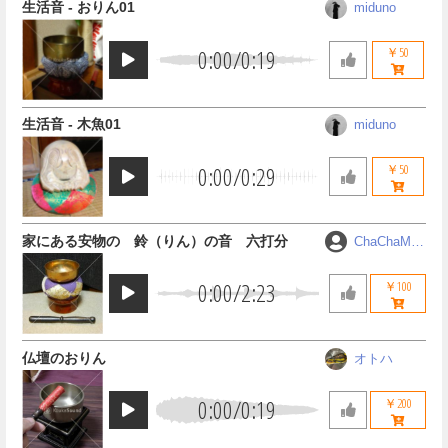
生活音 - おりん01
miduno
0:00
/
0:19
￥50
生活音 - 木魚01
miduno
0:00
/
0:29
￥50
家にある安物の 鈴（りん）の音 六打分
ChaChaMA
RU
0:00
/
2:23
￥100
仏壇のおりん
オトハ
0:00
/
0:19
￥200