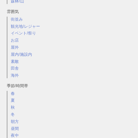
森林/山
雰囲気
街並み
観光地/レジャー
イベント/祭り
お店
屋外
屋内/施設内
素敵
田舎
海外
季節/時間帯
春
夏
秋
冬
朝方
昼間
夜中