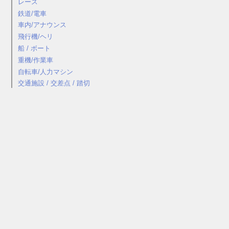
レース
鉄道/電車
車内/アナウンス
飛行機/ヘリ
船 / ボート
重機/作業車
自転車/人力マシン
交通施設 / 交差点 / 踏切