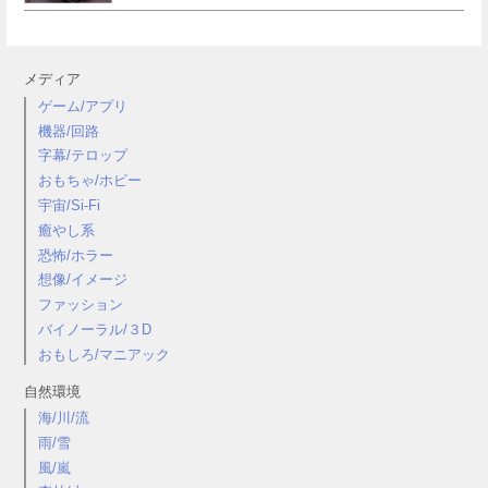
メディア
ゲーム/アプリ
機器/回路
字幕/テロップ
おもちゃ/ホビー
宇宙/Si-Fi
癒やし系
恐怖/ホラー
想像/イメージ
ファッション
バイノーラル/３D
おもしろ/マニアック
自然環境
海/川/流
雨/雪
風/嵐