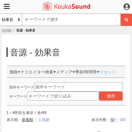
HOME
音源 - 効果音
音源 - 効果音
価格
クリエイター検索
メディア
季節/時間帯
リセット
除外キーワード
適用
キーワード
1
～
4
件目を表示 / 全
4
件
表示順：
新着順
人気順
表示件数：
50
100