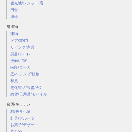
観光地/レジャー/店
田舎
海外
建造物
建物
ドア/窓/門
リビング/家具
風呂/トイレ
洗面/浴室
階段/ローカ
庭/ベランダ/植物
和風
電化製品/設備/PC
雑貨/日用品/モバイル
台所/キッチン
料理/食べ物
野菜/フルーツ
お菓子/デザート
飲み物