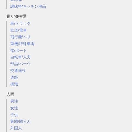
調味料/キッチン用品
乗り物/交通
車/トラック
鉄道/電車
飛行機/ヘリ
重機/特殊車両
船/ボート
自転車/人力
部品/パーツ
交通施設
道路
標識
人間
男性
女性
子供
集団/団らん
外国人