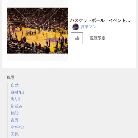
バスケットボール イベントの
雰囲気
営業マン
視聴限定
風景
自然
森林/山
海/川
街並み
施設
夜景
空/宇宙
天気