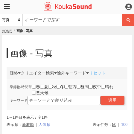
HOME
画像 - 写真
画像 - 写真
価格
クリエイター検索
除外キーワード
リセット
春
夏
秋
冬
朝方
昼間
夜中
晴れ
季節物/時間帯
悪天候
適用
キーワード
1
～
1
件目を表示 / 全
1
件
表示順：
新着順
人気順
表示件数：
50
100