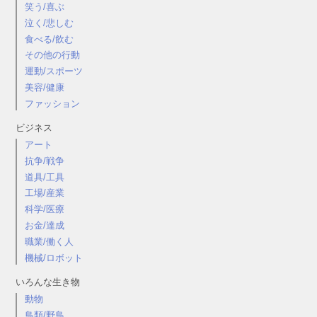
笑う/喜ぶ
泣く/悲しむ
食べる/飲む
その他の行動
運動/スポーツ
美容/健康
ファッション
ビジネス
アート
抗争/戦争
道具/工具
工場/産業
科学/医療
お金/達成
職業/働く人
機械/ロボット
いろんな生き物
動物
鳥類/野鳥