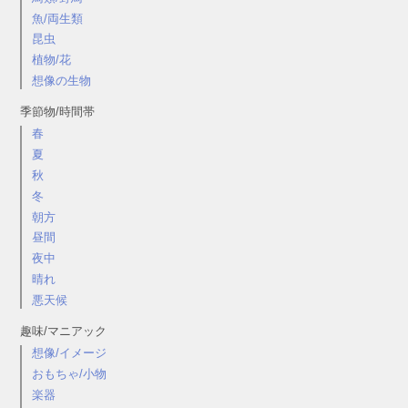
魚/両生類
昆虫
植物/花
想像の生物
季節物/時間帯
春
夏
秋
冬
朝方
昼間
夜中
晴れ
悪天候
趣味/マニアック
想像/イメージ
おもちゃ/小物
楽器