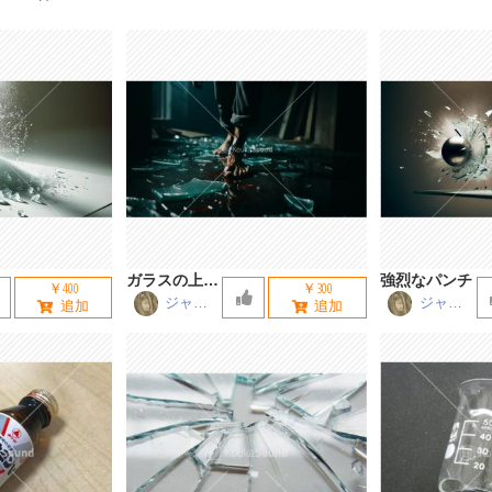
ガラスの上を
強烈なパンチ
￥400
￥300
歩く
ジャー
ジャー
ニー松
ニー松
浦
浦