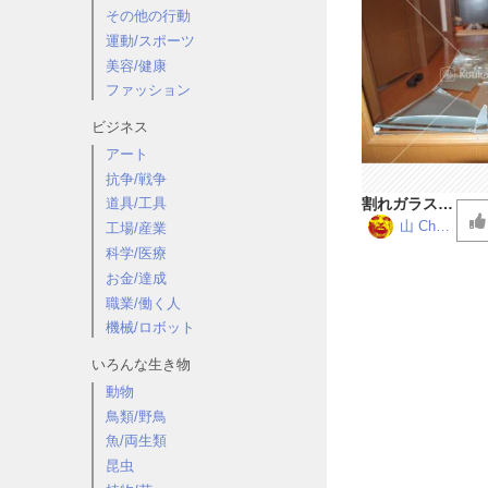
その他の行動
運動/スポーツ
美容/健康
ファッション
ビジネス
アート
抗争/戦争
割れガラスの
道具/工具
上を歩く音
山 Chan
工場/産業
nel
その２
科学/医療
お金/達成
職業/働く人
機械/ロボット
いろんな生き物
動物
鳥類/野鳥
魚/両生類
昆虫