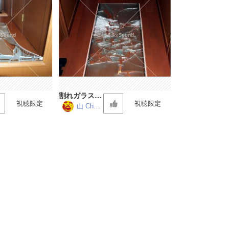
割れガラスの
視聴限定
視聴限定
上を歩く音
山 Chan
nel
その１