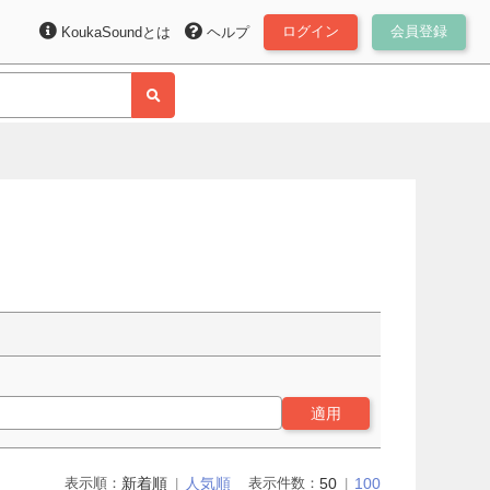
ログイン
会員登録
KoukaSoundとは
ヘルプ
適用
表示順：
新着順
人気順
表示件数：
50
100