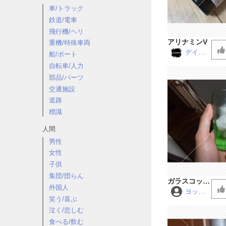
車/トラック
鉄道/電車
飛行機/ヘリ
アリナミンV
重機/特殊車両
デイビ
船/ボート
ッド ア
自転車/人力
レシス
部品/パーツ
交通施設
道路
標識
人間
男性
女性
子供
集団/団らん
ガラスコップ
外国人
に氷を入れ
ヨッシ
笑う/喜ぶ
ー
る その２
泣く/悲しむ
食べる/飲む