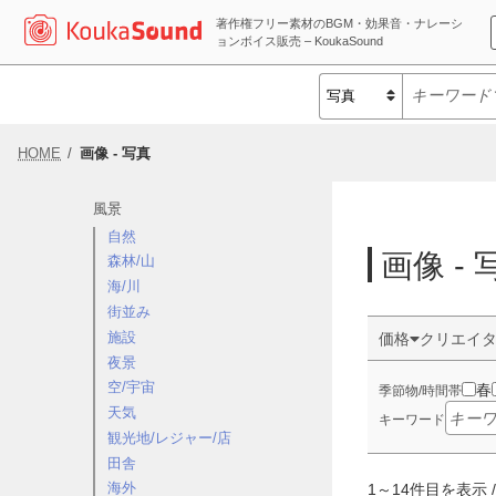
著作権フリー素材のBGM・効果音・ナレーシ
ョンボイス販売 – KoukaSound
HOME
画像 - 写真
風景
自然
画像 - 
森林/山
海/川
街並み
施設
価格
クリエイ
夜景
空/宇宙
春
季節物/時間帯
天気
キーワード
観光地/レジャー/店
田舎
海外
1
～
14
件目を表示 /