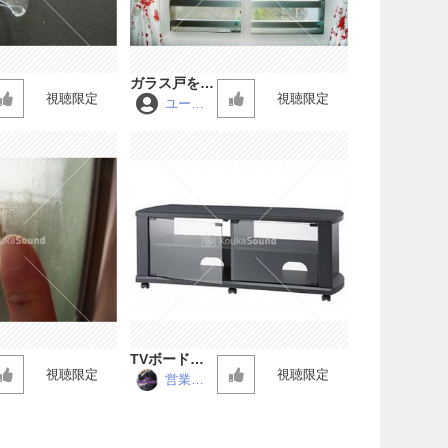
ガラス戸をあ
視聴限定
視聴限定
ける
ユーコ
ン
TVボードの
視聴限定
視聴限定
ガラス戸
営業マ
ン