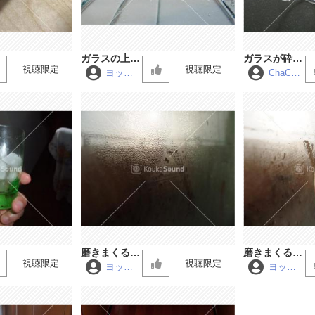
ガラスの上を
ガラスが砕け
視聴限定
視聴限定
歩く
る音と、それ
ヨッシ
ChaCha
ー
MARU
を片づける音
磨きまくる
磨きまくる
視聴限定
視聴限定
音 ヘビーエ
音 ライトエ
ヨッシ
ヨッシ
ー
ー
ディション
ディション