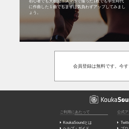
初心者でも大歓迎！スマホで撮った1枚でも学生時代
に作曲した１曲でもまずは気負わずアップしてみまし
ょう。
会員登録は無料です。今す
ご利用にあたって
公式ア
KoukaSoundとは
Twitt
ヘルプ・ガイド
ブロ