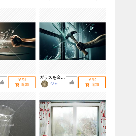
ガラスを金槌
￥300
￥300
で割る
ジャー
ニー松
浦