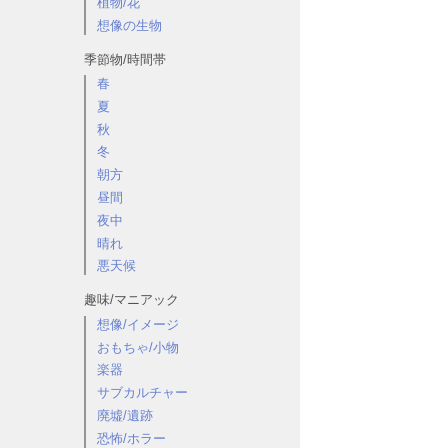
植物/花
想像の生物
季節物/時間帯
春
夏
秋
冬
朝方
昼間
夜中
晴れ
悪天候
趣味/マニアック
想像/イメージ
おもちゃ/小物
楽器
サブカルチャー
廃墟/遺跡
恐怖/ホラー