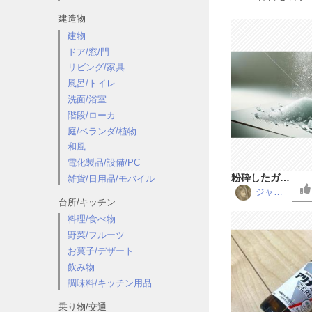
建造物
建物
ドア/窓/門
リビング/家具
風呂/トイレ
洗面/浴室
階段/ローカ
庭/ベランダ/植物
和風
電化製品/設備/PC
粉砕したガラ
雑貨/日用品/モバイル
ス
ジャー
台所/キッチン
ニー松
浦
料理/食べ物
野菜/フルーツ
お菓子/デザート
飲み物
調味料/キッチン用品
乗り物/交通