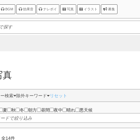
BGM
効果音
ナレボイ
写真
イラスト
募集
写真
ター検索
除外キーワード
リセット
夏
秋
冬
朝方
昼間
夜中
晴れ
悪天候
 全
14
件