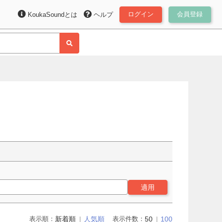
ログイン
会員登録
KoukaSoundとは
ヘルプ
適用
表示順：
新着順
人気順
表示件数：
50
100