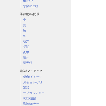
植物/花
想像の生物
季節物/時間帯
春
夏
秋
冬
朝方
昼間
夜中
晴れ
悪天候
趣味/マニアック
想像/イメージ
おもちゃ/小物
楽器
サブカルチャー
廃墟/遺跡
恐怖/ホラー