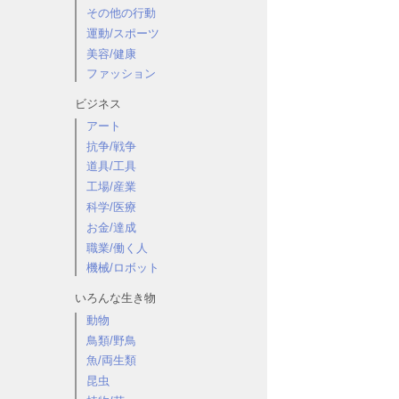
その他の行動
運動/スポーツ
美容/健康
ファッション
ビジネス
アート
抗争/戦争
道具/工具
工場/産業
科学/医療
お金/達成
職業/働く人
機械/ロボット
いろんな生き物
動物
鳥類/野鳥
魚/両生類
昆虫