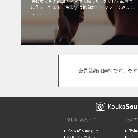
初心者でも大歓迎！スマホで撮った1枚でも学生時代
に作曲した１曲でもまずは気負わずアップしてみまし
ょう。
会員登録は無料です。今す
ご利用にあたって
公式ア
KoukaSoundとは
Twitt
ヘルプ・ガイド
ブロ