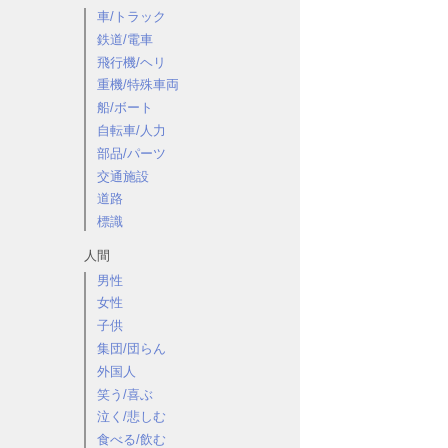
車/トラック
鉄道/電車
飛行機/ヘリ
重機/特殊車両
船/ボート
自転車/人力
部品/パーツ
交通施設
道路
標識
人間
男性
女性
子供
集団/団らん
外国人
笑う/喜ぶ
泣く/悲しむ
食べる/飲む