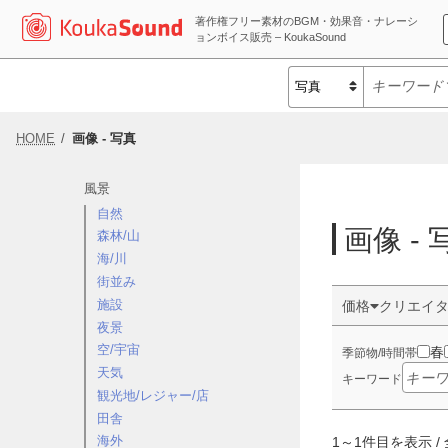
著作権フリー素材のBGM・効果音・ナレーシ
ョンボイス販売 – KoukaSound
HOME
画像 - 写真
風景
自然
画像 - 
森林/山
海/川
街並み
施設
価格
クリエイ
夜景
空/宇宙
春
季節物/時間帯
天気
キーワード
観光地/レジャー/店
田舎
海外
1
～
1
件目を表示 / 