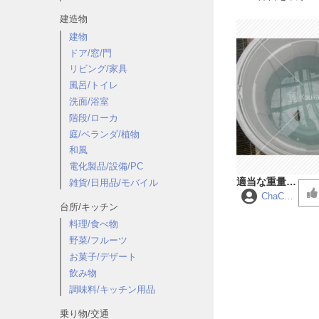
建造物
建物
ドア/窓/門
リビング/家具
風呂/トイレ
洗面/浴室
階段/ローカ
庭/ベランダ/植物
和風
電化製品/設備/PC
適当な重量物
雑貨/日用品/モバイル
を水に投げ込
ChaCha
台所/キッチン
MARU
む音（改訂
版）
料理/食べ物
野菜/フルーツ
お菓子/デザート
飲み物
調味料/キッチン用品
乗り物/交通