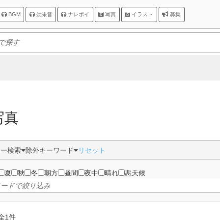
BGM
効果音
ナレボイ
写真
イラスト
募集
写真
ター検索
除外キーワード
リセット
夏
秋
冬
朝方
昼間
夜中
晴れ
悪天候
全
1
件