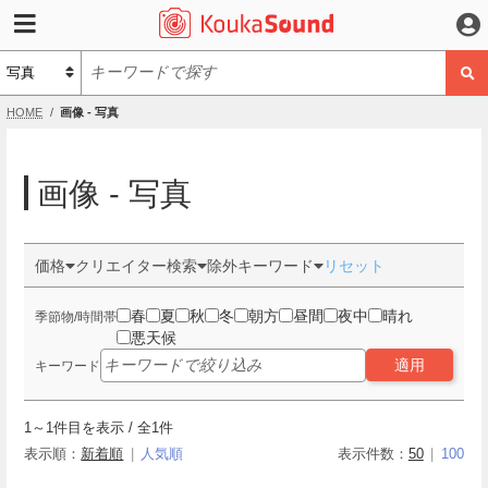
HOME
画像 - 写真
画像 - 写真
価格
クリエイター検索
除外キーワード
リセット
春
夏
秋
冬
朝方
昼間
夜中
晴れ
季節物/時間帯
悪天候
適用
キーワード
1
～
1
件目を表示 / 全
1
件
表示順：
新着順
人気順
表示件数：
50
100