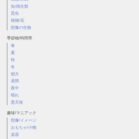
魚/両生類
昆虫
植物/花
想像の生物
季節物/時間帯
春
夏
秋
冬
朝方
昼間
夜中
晴れ
悪天候
趣味/マニアック
想像/イメージ
おもちゃ/小物
楽器