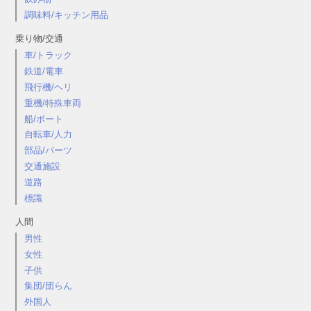
調味料/キッチン用品
乗り物/交通
車/トラック
鉄道/電車
飛行機/ヘリ
重機/特殊車両
船/ボート
自転車/人力
部品/パーツ
交通施設
道路
標識
人間
男性
女性
子供
集団/団らん
外国人