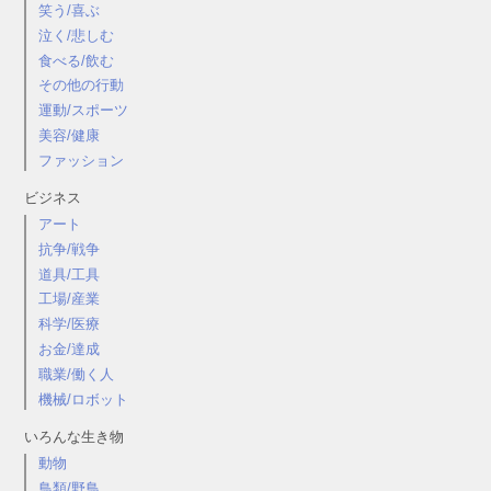
笑う/喜ぶ
泣く/悲しむ
食べる/飲む
その他の行動
運動/スポーツ
美容/健康
ファッション
ビジネス
アート
抗争/戦争
道具/工具
工場/産業
科学/医療
お金/達成
職業/働く人
機械/ロボット
いろんな生き物
動物
鳥類/野鳥