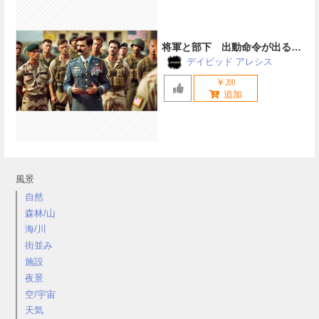
将軍と部下 出動命令が出る前
のミーティング
デイビッド アレシス
￥200
風景
自然
森林/山
海/川
街並み
施設
夜景
空/宇宙
天気