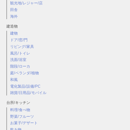
観光地/レジャー/店
田舎
海外
建造物
建物
ドア/窓/門
リビング/家具
風呂/トイレ
洗面/浴室
階段/ローカ
庭/ベランダ/植物
和風
電化製品/設備/PC
雑貨/日用品/モバイル
台所/キッチン
料理/食べ物
野菜/フルーツ
お菓子/デザート
飲み物