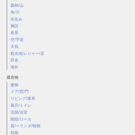
森林/山
海/川
街並み
施設
夜景
空/宇宙
天気
観光地/レジャー/店
田舎
海外
建造物
建物
ドア/窓/門
リビング/家具
風呂/トイレ
洗面/浴室
階段/ローカ
庭/ベランダ/植物
和風