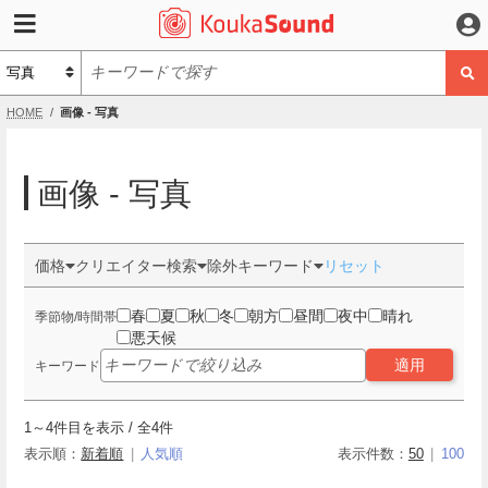
HOME
画像 - 写真
画像 - 写真
価格
クリエイター検索
除外キーワード
リセット
春
夏
秋
冬
朝方
昼間
夜中
晴れ
季節物/時間帯
悪天候
適用
キーワード
1
～
4
件目を表示 / 全
4
件
表示順：
新着順
人気順
表示件数：
50
100