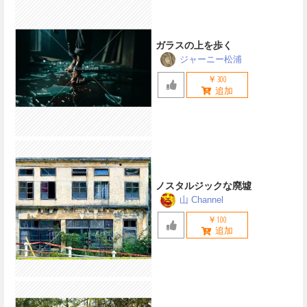
ガラスの上を歩く
ジャーニー松浦
￥300
ノスタルジックな廃墟
山 Channel
￥100