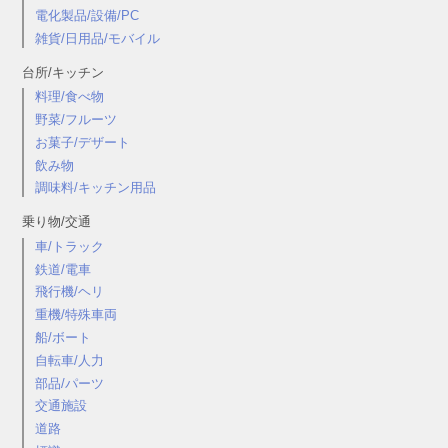
電化製品/設備/PC
雑貨/日用品/モバイル
台所/キッチン
料理/食べ物
野菜/フルーツ
お菓子/デザート
飲み物
調味料/キッチン用品
乗り物/交通
車/トラック
鉄道/電車
飛行機/ヘリ
重機/特殊車両
船/ボート
自転車/人力
部品/パーツ
交通施設
道路