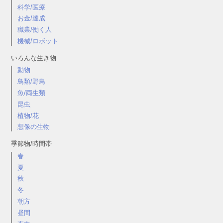
科学/医療
お金/達成
職業/働く人
機械/ロボット
いろんな生き物
動物
鳥類/野鳥
魚/両生類
昆虫
植物/花
想像の生物
季節物/時間帯
春
夏
秋
冬
朝方
昼間