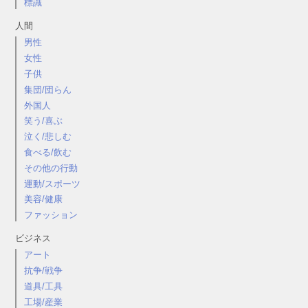
標識
人間
男性
女性
子供
集団/団らん
外国人
笑う/喜ぶ
泣く/悲しむ
食べる/飲む
その他の行動
運動/スポーツ
美容/健康
ファッション
ビジネス
アート
抗争/戦争
道具/工具
工場/産業