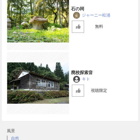
石の祠
ジャーニー松浦
無料
廃校探索音
キト
視聴限定
風景
自然