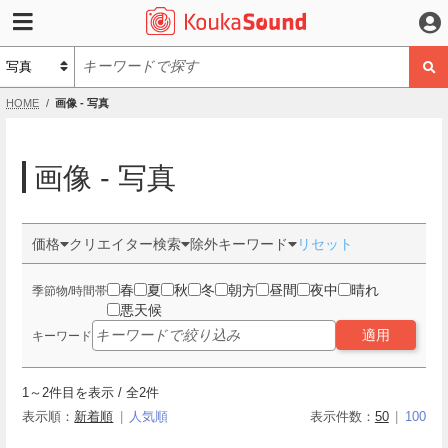
HOME
画像 - 写真
画像 - 写真
価格
クリエイター検索
除外キーワード
リセット
春
夏
秋
冬
朝方
昼間
夜中
晴れ
季節物/時間帯
悪天候
適用
キーワード
1
～
2
件目を表示 / 全
2
件
表示順：
新着順
人気順
表示件数：
50
100