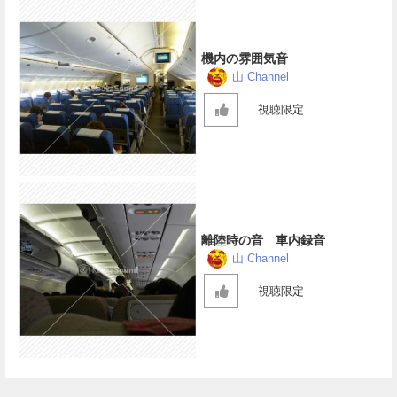
機内の雰囲気音
山 Channel
視聴限定
離陸時の音 車内録音
山 Channel
視聴限定