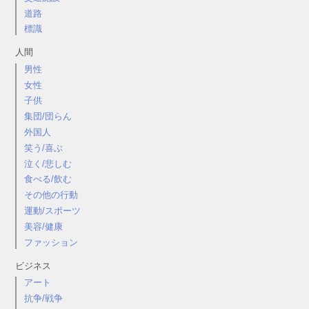
道路
標識
人間
男性
女性
子供
集団/団らん
外国人
笑う/喜ぶ
泣く/悲しむ
食べる/飲む
その他の行動
運動/スポーツ
美容/健康
ファッション
ビジネス
アート
抗争/戦争