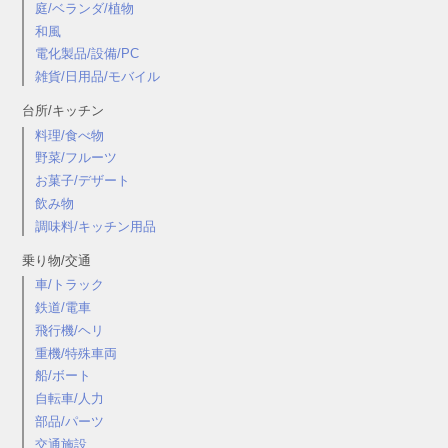
庭/ベランダ/植物
和風
電化製品/設備/PC
雑貨/日用品/モバイル
台所/キッチン
料理/食べ物
野菜/フルーツ
お菓子/デザート
飲み物
調味料/キッチン用品
乗り物/交通
車/トラック
鉄道/電車
飛行機/ヘリ
重機/特殊車両
船/ボート
自転車/人力
部品/パーツ
交通施設