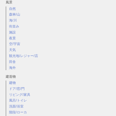
風景
自然
森林/山
海/川
街並み
施設
夜景
空/宇宙
天気
観光地/レジャー/店
田舎
海外
建造物
建物
ドア/窓/門
リビング/家具
風呂/トイレ
洗面/浴室
階段/ローカ