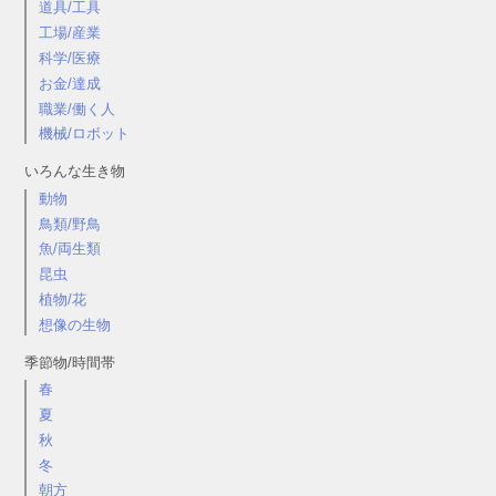
道具/工具
工場/産業
科学/医療
お金/達成
職業/働く人
機械/ロボット
いろんな生き物
動物
鳥類/野鳥
魚/両生類
昆虫
植物/花
想像の生物
季節物/時間帯
春
夏
秋
冬
朝方