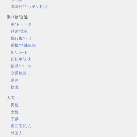
調味料/キッチン用品
乗り物/交通
車/トラック
鉄道/電車
飛行機/ヘリ
重機/特殊車両
船/ボート
自転車/人力
部品/パーツ
交通施設
道路
標識
人間
男性
女性
子供
集団/団らん
外国人