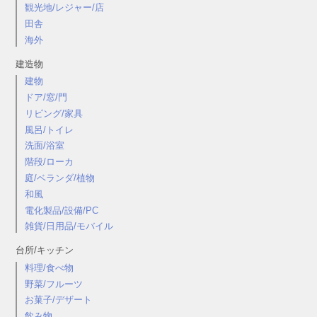
観光地/レジャー/店
田舎
海外
建造物
建物
ドア/窓/門
リビング/家具
風呂/トイレ
洗面/浴室
階段/ローカ
庭/ベランダ/植物
和風
電化製品/設備/PC
雑貨/日用品/モバイル
台所/キッチン
料理/食べ物
野菜/フルーツ
お菓子/デザート
飲み物