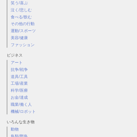
笑う/喜ぶ
泣く/悲しむ
食べる/飲む
その他の行動
運動/スポーツ
美容/健康
ファッション
ビジネス
アート
抗争/戦争
道具/工具
工場/産業
科学/医療
お金/達成
職業/働く人
機械/ロボット
いろんな生き物
動物
鳥類/野鳥