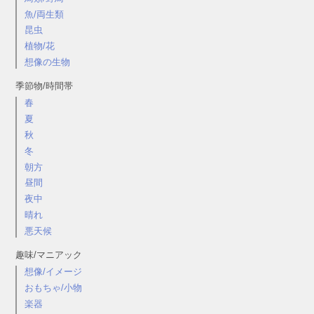
魚/両生類
昆虫
植物/花
想像の生物
季節物/時間帯
春
夏
秋
冬
朝方
昼間
夜中
晴れ
悪天候
趣味/マニアック
想像/イメージ
おもちゃ/小物
楽器