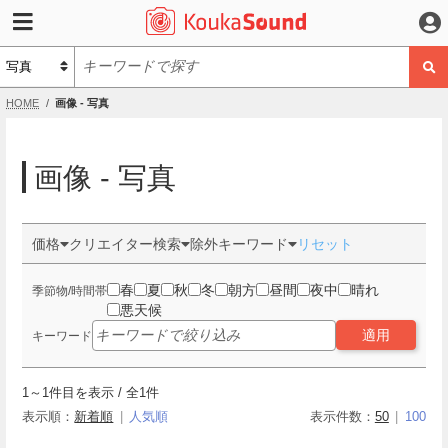
HOME
画像 - 写真
画像 - 写真
価格
クリエイター検索
除外キーワード
リセット
春
夏
秋
冬
朝方
昼間
夜中
晴れ
季節物/時間帯
悪天候
適用
キーワード
1
～
1
件目を表示 / 全
1
件
表示順：
新着順
人気順
表示件数：
50
100