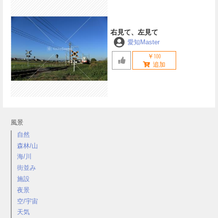
右見て、左見て
愛知Master
￥100
風景
自然
森林/山
海/川
街並み
施設
夜景
空/宇宙
天気