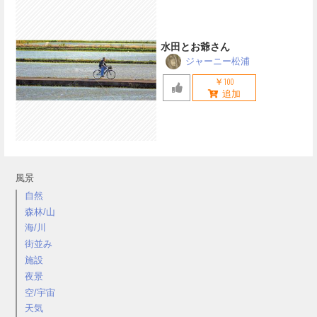
水田とお爺さん
ジャーニー松浦
￥100
風景
自然
森林/山
海/川
街並み
施設
夜景
空/宇宙
天気