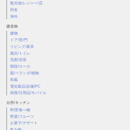
観光地/レジャー/店
田舎
海外
建造物
建物
ドア/窓/門
リビング/家具
風呂/トイレ
洗面/浴室
階段/ローカ
庭/ベランダ/植物
和風
電化製品/設備/PC
雑貨/日用品/モバイル
台所/キッチン
料理/食べ物
野菜/フルーツ
お菓子/デザート
飲み物