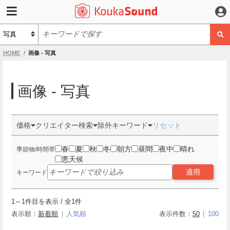
HOME
画像 - 写真
画像 - 写真
価格
クリエイター検索
除外キーワード
リセット
春
夏
秋
冬
朝方
昼間
夜中
晴れ
季節物/時間帯
悪天候
適用
キーワード
1
～
1
件目を表示 / 全
1
件
表示順：
新着順
人気順
表示件数：
50
100