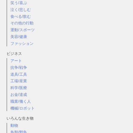
笑う/喜ぶ
泣く/悲しむ
食べる/飲む
その他の行動
運動/スポーツ
美容/健康
ファッション
ビジネス
アート
抗争/戦争
道具/工具
工場/産業
科学/医療
お金/達成
職業/働く人
機械/ロボット
いろんな生き物
動物
鳥類/野鳥