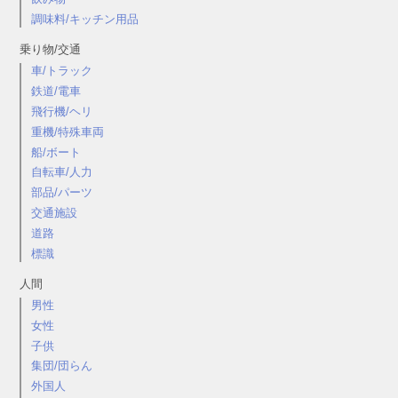
調味料/キッチン用品
乗り物/交通
車/トラック
鉄道/電車
飛行機/ヘリ
重機/特殊車両
船/ボート
自転車/人力
部品/パーツ
交通施設
道路
標識
人間
男性
女性
子供
集団/団らん
外国人