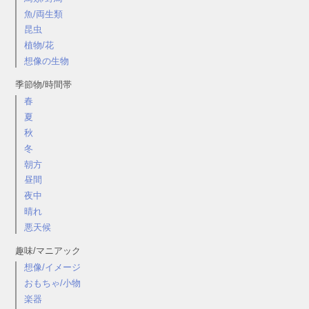
魚/両生類
昆虫
植物/花
想像の生物
季節物/時間帯
春
夏
秋
冬
朝方
昼間
夜中
晴れ
悪天候
趣味/マニアック
想像/イメージ
おもちゃ/小物
楽器