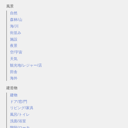
風景
自然
森林/山
海/川
街並み
施設
夜景
空/宇宙
天気
観光地/レジャー/店
田舎
海外
建造物
建物
ドア/窓/門
リビング/家具
風呂/トイレ
洗面/浴室
階段/ローカ