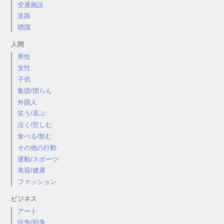
交通施設
道路
標識
人間
男性
女性
子供
集団/団らん
外国人
笑う/喜ぶ
泣く/悲しむ
食べる/飲む
その他の行動
運動/スポーツ
美容/健康
ファッション
ビジネス
アート
抗争/戦争