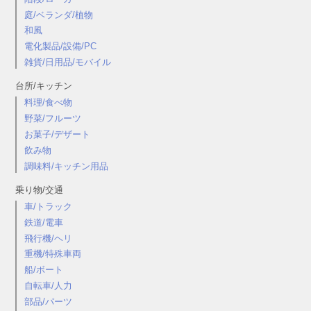
庭/ベランダ/植物
和風
電化製品/設備/PC
雑貨/日用品/モバイル
台所/キッチン
料理/食べ物
野菜/フルーツ
お菓子/デザート
飲み物
調味料/キッチン用品
乗り物/交通
車/トラック
鉄道/電車
飛行機/ヘリ
重機/特殊車両
船/ボート
自転車/人力
部品/パーツ