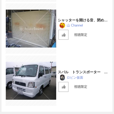
シャッターを開ける音、閉める
音
山 Channel
視聴限定
スバル トランスポーター ス
ライドドア
ロビン仮面
視聴限定