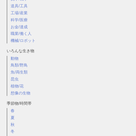
道具/工具
工場/産業
科学/医療
お金/達成
職業/働く人
機械/ロボット
いろんな生き物
動物
鳥類/野鳥
魚/両生類
昆虫
植物/花
想像の生物
季節物/時間帯
春
夏
秋
冬