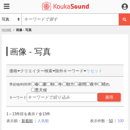
HOME
画像 - 写真
画像 - 写真
価格
クリエイター検索
除外キーワード
リセット
春
夏
秋
冬
朝方
昼間
夜中
晴れ
季節物/時間帯
悪天候
適用
キーワード
1
～
13
件目を表示 / 全
13
件
表示順：
新着順
人気順
表示件数：
50
100