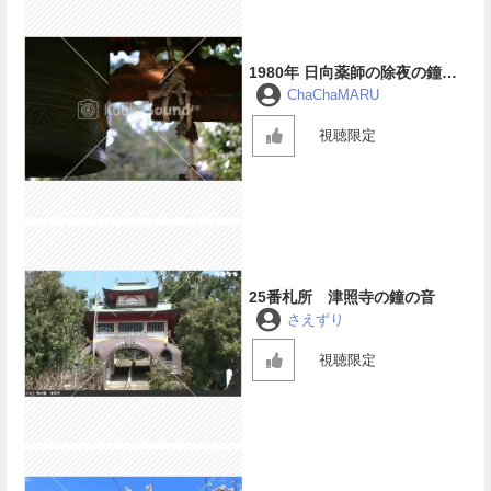
1980年 日向薬師の除夜の鐘
（デジタルリマスター）
ChaChaMARU
視聴限定
25番札所 津照寺の鐘の音
さえずり
視聴限定