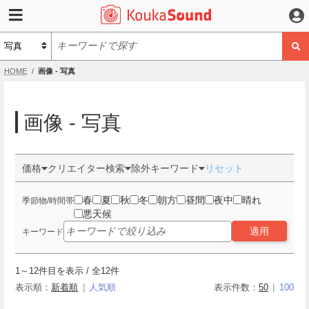
HOME
画像 - 写真
画像 - 写真
価格
クリエイター検索
除外キーワード
リセット
春
夏
秋
冬
朝方
昼間
夜中
晴れ
季節物/時間帯
悪天候
適用
キーワード
1
～
12
件目を表示 / 全
12
件
表示順：
新着順
人気順
表示件数：
50
100