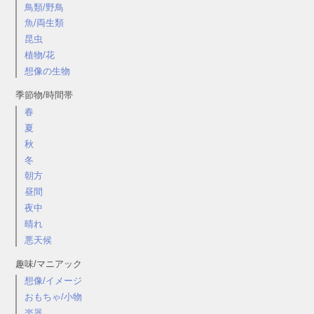
鳥類/野鳥
魚/両生類
昆虫
植物/花
想像の生物
季節物/時間帯
春
夏
秋
冬
朝方
昼間
夜中
晴れ
悪天候
趣味/マニアック
想像/イメージ
おもちゃ/小物
楽器