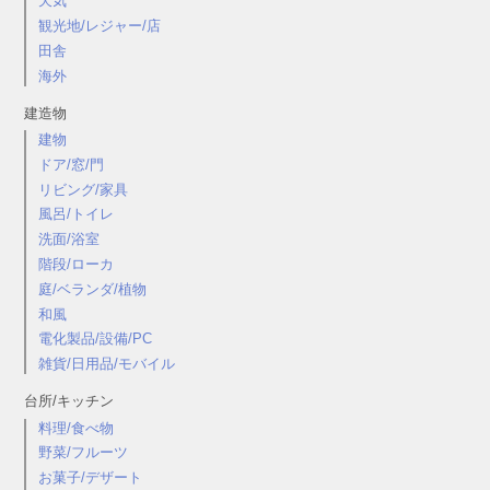
天気
観光地/レジャー/店
田舎
海外
建造物
建物
ドア/窓/門
リビング/家具
風呂/トイレ
洗面/浴室
階段/ローカ
庭/ベランダ/植物
和風
電化製品/設備/PC
雑貨/日用品/モバイル
台所/キッチン
料理/食べ物
野菜/フルーツ
お菓子/デザート