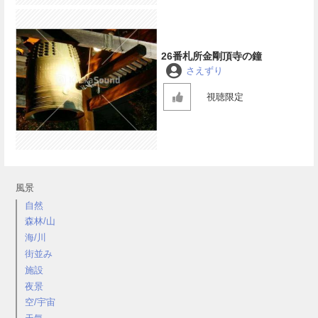
26番札所金剛頂寺の鐘
さえずり
視聴限定
風景
自然
森林/山
海/川
街並み
施設
夜景
空/宇宙