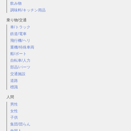
飲み物
調味料/キッチン用品
乗り物/交通
車/トラック
鉄道/電車
飛行機/ヘリ
重機/特殊車両
船/ボート
自転車/人力
部品/パーツ
交通施設
道路
標識
人間
男性
女性
子供
集団/団らん
外国人