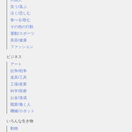
笑う/喜ぶ
泣く/悲しむ
食べる/飲む
その他の行動
運動/スポーツ
美容/健康
ファッション
ビジネス
アート
抗争/戦争
道具/工具
工場/産業
科学/医療
お金/達成
職業/働く人
機械/ロボット
いろんな生き物
動物