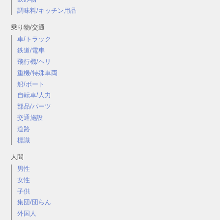
調味料/キッチン用品
乗り物/交通
車/トラック
鉄道/電車
飛行機/ヘリ
重機/特殊車両
船/ボート
自転車/人力
部品/パーツ
交通施設
道路
標識
人間
男性
女性
子供
集団/団らん
外国人