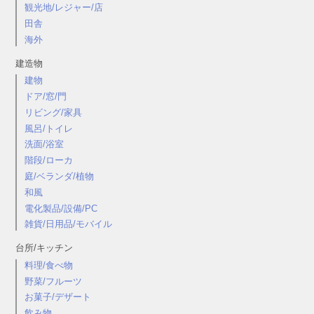
観光地/レジャー/店
田舎
海外
建造物
建物
ドア/窓/門
リビング/家具
風呂/トイレ
洗面/浴室
階段/ローカ
庭/ベランダ/植物
和風
電化製品/設備/PC
雑貨/日用品/モバイル
台所/キッチン
料理/食べ物
野菜/フルーツ
お菓子/デザート
飲み物