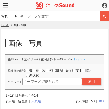
HOME
画像 - 写真
画像 - 写真
価格
クリエイター検索
除外キーワード
リセット
春
夏
秋
冬
朝方
昼間
夜中
晴れ
季節物/時間帯
悪天候
適用
キーワード
1
～
1
件目を表示 / 全
1
件
表示順：
新着順
人気順
表示件数：
50
100