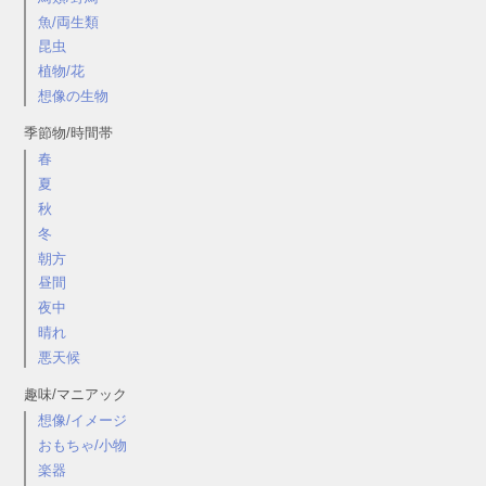
魚/両生類
昆虫
植物/花
想像の生物
季節物/時間帯
春
夏
秋
冬
朝方
昼間
夜中
晴れ
悪天候
趣味/マニアック
想像/イメージ
おもちゃ/小物
楽器