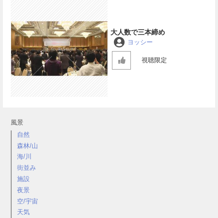
大人数で三本締め
ヨッシー
視聴限定
風景
自然
森林/山
海/川
街並み
施設
夜景
空/宇宙
天気