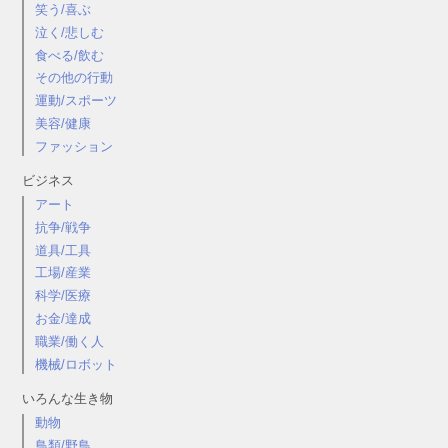
笑う/喜ぶ
泣く/悲しむ
食べる/飲む
その他の行動
運動/スポーツ
美容/健康
ファッション
ビジネス
アート
抗争/戦争
道具/工具
工場/産業
科学/医療
お金/達成
職業/働く人
機械/ロボット
いろんな生き物
動物
鳥類/野鳥