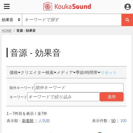
HOME
音源 - 効果音
音源 - 効果音
価格
クリエイター検索
メディア
季節/時間帯
リセット
除外キーワード
適用
キーワード
1
～
7
件目を表示 / 全
7
件
表示順：
新着順
人気順
表示件数：
50
100