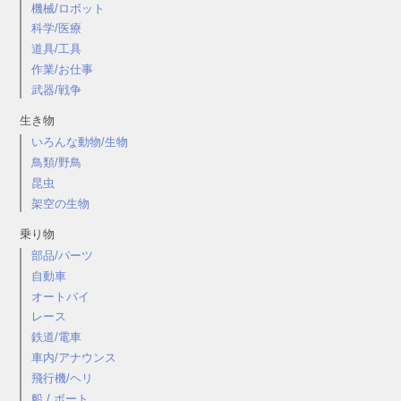
機械/ロボット
科学/医療
道具/工具
作業/お仕事
武器/戦争
生き物
いろんな動物/生物
鳥類/野鳥
昆虫
架空の生物
乗り物
部品/パーツ
自動車
オートバイ
レース
鉄道/電車
車内/アナウンス
飛行機/ヘリ
船 / ボート