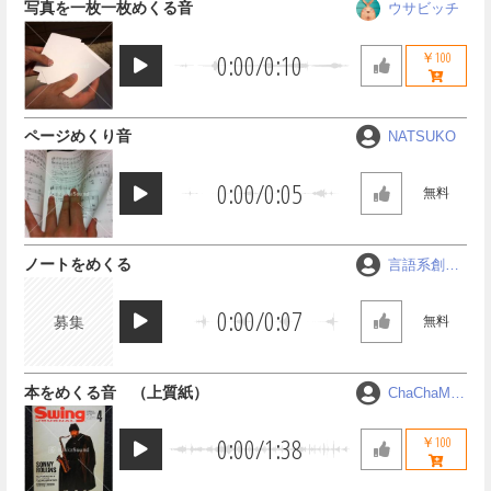
写真を一枚一枚めくる音
ウサビッチ
0:00
/
0:10
￥100
ページめくり音
NATSUKO
0:00
/
0:05
無料
ノートをめくる
言語系創作
ゼミＣＯＭ
ＭＵＮＩＣ
0:00
/
0:07
募集
無料
Ａ
本をめくる音 （上質紙）
ChaChaMA
RU
0:00
/
1:38
￥100