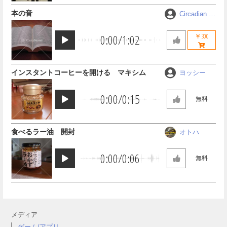
本の音
Circadian R
hythm
0:00
/
1:02
￥300
インスタントコーヒーを開ける マキシム
ヨッシー
0:00
/
0:15
無料
食べるラー油 開封
オトハ
0:00
/
0:06
無料
メディア
ゲーム/アプリ