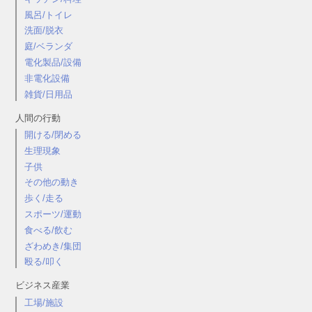
風呂/トイレ
洗面/脱衣
庭/ベランダ
電化製品/設備
非電化設備
雑貨/日用品
人間の行動
開ける/閉める
生理現象
子供
その他の動き
歩く/走る
スポーツ/運動
食べる/飲む
ざわめき/集団
殴る/叩く
ビジネス産業
工場/施設