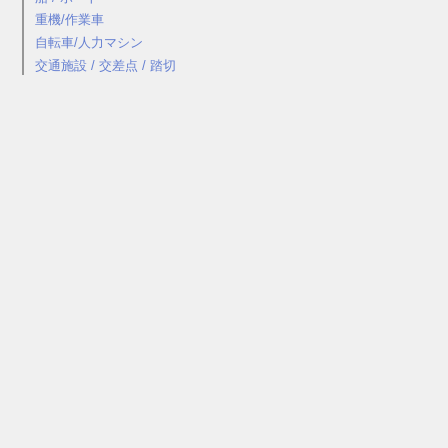
重機/作業車
自転車/人力マシン
交通施設 / 交差点 / 踏切