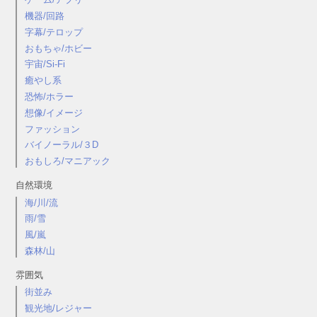
機器/回路
字幕/テロップ
おもちゃ/ホビー
宇宙/Si-Fi
癒やし系
恐怖/ホラー
想像/イメージ
ファッション
バイノーラル/３D
おもしろ/マニアック
自然環境
海/川/流
雨/雪
風/嵐
森林/山
雰囲気
街並み
観光地/レジャー