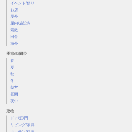
イベント/祭り
お店
屋外
屋内/施設内
素敵
田舎
海外
季節/時間帯
春
夏
秋
冬
朝方
昼間
夜中
建物
ドア/窓/門
リビング/家具
キッチン/料理