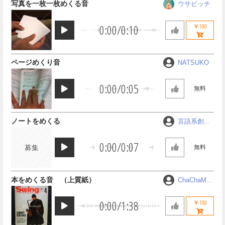
写真を一枚一枚めくる音
ウサビッチ
0:00
/
0:10
￥100
ページめくり音
NATSUKO
0:00
/
0:05
無料
ノートをめくる
言語系創作
ゼミＣＯＭ
ＭＵＮＩＣ
0:00
/
0:07
募集
無料
Ａ
本をめくる音 （上質紙）
ChaChaMA
RU
0:00
/
1:38
￥100