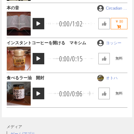
本の音
Circadian R
hythm
0:00
/
1:02
￥300
インスタントコーヒーを開ける マキシム
ヨッシー
0:00
/
0:15
無料
食べるラー油 開封
オトハ
0:00
/
0:06
無料
メディア
ゲーム/アプリ