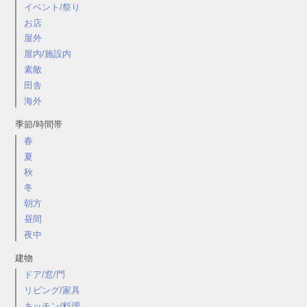
イベント/祭り
お店
屋外
屋内/施設内
素敵
田舎
海外
季節/時間帯
春
夏
秋
冬
朝方
昼間
夜中
建物
ドア/窓/門
リビング/家具
キッチン/料理