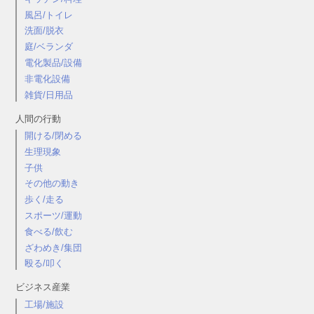
風呂/トイレ
洗面/脱衣
庭/ベランダ
電化製品/設備
非電化設備
雑貨/日用品
人間の行動
開ける/閉める
生理現象
子供
その他の動き
歩く/走る
スポーツ/運動
食べる/飲む
ざわめき/集団
殴る/叩く
ビジネス産業
工場/施設