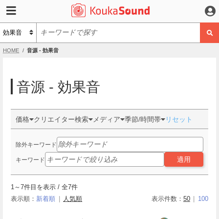
HOME
音源 - 効果音
音源 - 効果音
価格
クリエイター検索
メディア
季節/時間帯
リセット
除外キーワード
適用
キーワード
1
～
7
件目を表示 / 全
7
件
表示順：
新着順
人気順
表示件数：
50
100