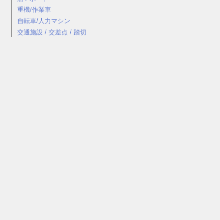
重機/作業車
自転車/人力マシン
交通施設 / 交差点 / 踏切