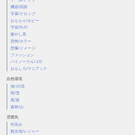
機器/回路
字幕/テロップ
おもちゃ/ホビー
宇宙/Si-Fi
癒やし系
恐怖/ホラー
想像/イメージ
ファッション
バイノーラル/３D
おもしろ/マニアック
自然環境
海/川/流
雨/雪
風/嵐
森林/山
雰囲気
街並み
観光地/レジャー