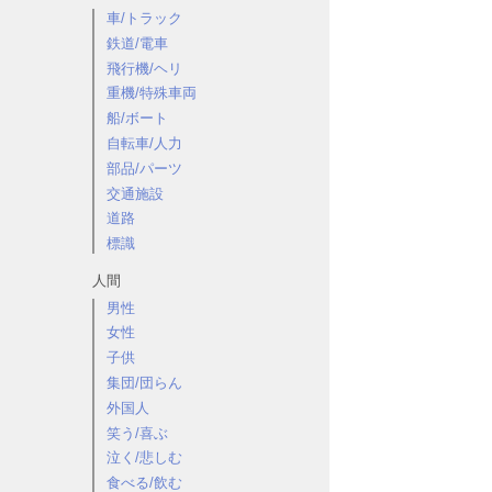
車/トラック
鉄道/電車
飛行機/ヘリ
重機/特殊車両
船/ボート
自転車/人力
部品/パーツ
交通施設
道路
標識
人間
男性
女性
子供
集団/団らん
外国人
笑う/喜ぶ
泣く/悲しむ
食べる/飲む