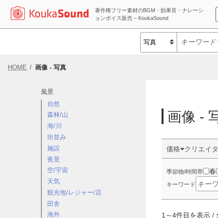
著作権フリー素材のBGM・効果音・ナレーシ
ョンボイス販売 – KoukaSound
HOME
画像 - 写真
風景
自然
画像 - 
森林/山
海/川
街並み
施設
価格
クリエイ
夜景
空/宇宙
春
季節物/時間帯
天気
キーワード
観光地/レジャー/店
田舎
海外
1
～
4
件目を表示 / 