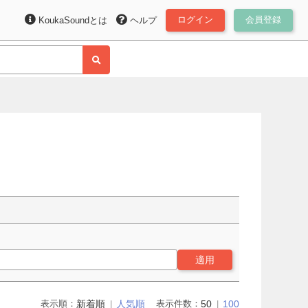
ログイン
会員登録
KoukaSoundとは
ヘルプ
適用
表示順：
新着順
人気順
表示件数：
50
100