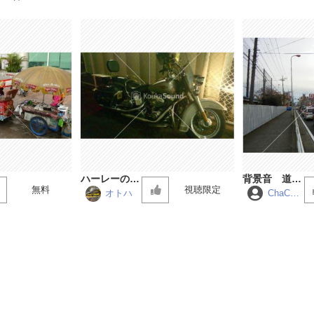
ハーレーのエ
背景音 道路
無料
視聴限定
ンジン音
（交通量が多
オトハ
ChaCha
MARU
い） リテイ
ク編