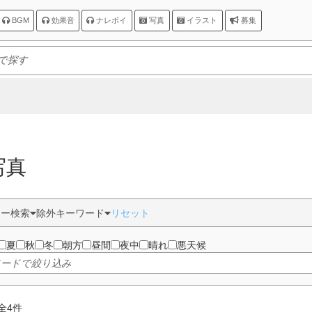
BGM
効果音
ナレボイ
写真
イラスト
募集
写真
ター検索
除外キーワード
リセット
夏
秋
冬
朝方
昼間
夜中
晴れ
悪天候
全
4
件