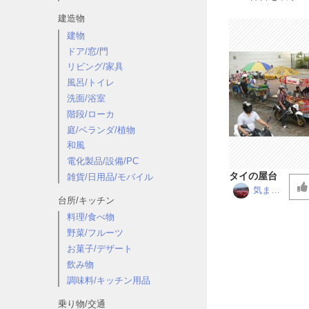
建造物
建物
ドア/窓/門
リビング/家具
風呂/トイレ
洗面/浴室
階段/ローカ
庭/ベランダ/植物
和風
電化製品/設備/PC
タイの屋台
雑貨/日用品/モバイル
気まぐ
台所/キッチン
れチッ
チ
料理/食べ物
野菜/フルーツ
お菓子/デザート
飲み物
調味料/キッチン用品
乗り物/交通