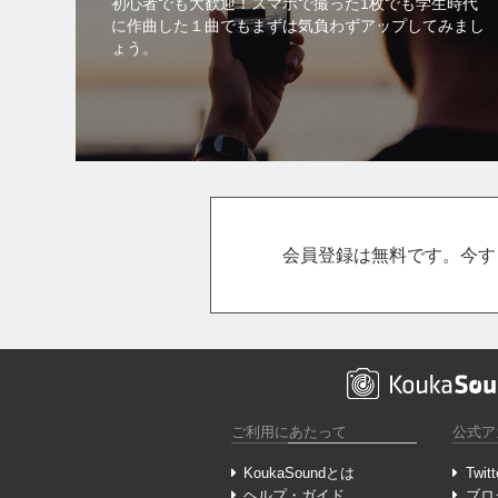
初心者でも大歓迎！スマホで撮った1枚でも学生時代
に作曲した１曲でもまずは気負わずアップしてみまし
ょう。
会員登録は無料です。今す
ご利用にあたって
公式ア
KoukaSoundとは
Twitt
ヘルプ・ガイド
ブロ