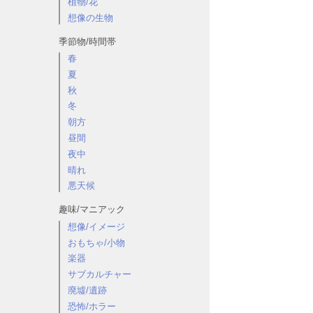
植物/花
想像の生物
季節物/時間帯
春
夏
秋
冬
朝方
昼間
夜中
晴れ
悪天候
趣味/マニアック
想像/イメージ
おもちゃ/小物
楽器
サブカルチャー
廃墟/遺跡
恐怖/ホラー