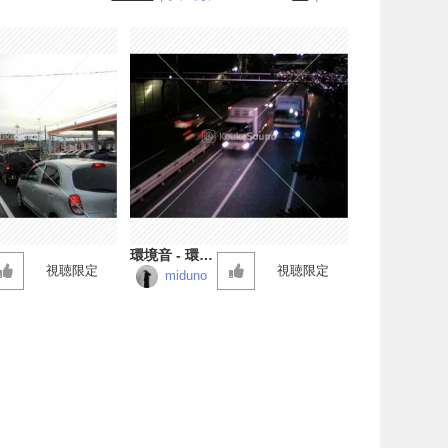
環境音 - 環状
視聴限定
視聴限定
八号線 - 道路
miduno
01 (バイノー
ラル録音)