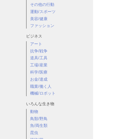
その他の行動
運動/スポーツ
美容/健康
ファッション
ビジネス
アート
抗争/戦争
道具/工具
工場/産業
科学/医療
お金/達成
職業/働く人
機械/ロボット
いろんな生き物
動物
鳥類/野鳥
魚/両生類
昆虫